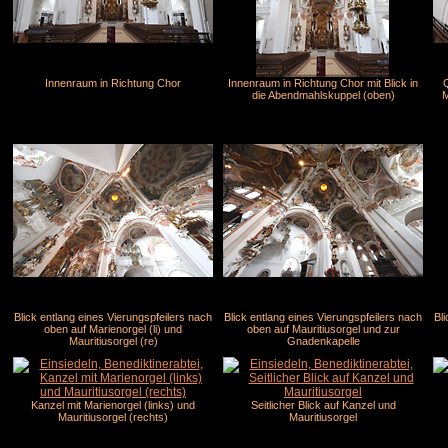
Innenraum in Richtung Chor
Innenraum in Richtung Chor mit Blick in
Q
die Abendmahlskuppel (oben)
M
Blick entlang eines Vierungspfeilers nach
Blick entlang eines Vierungspfeilers nach
Bl
oben auf Marienorgel (li) und
oben auf Mauritiusorgel und zur
Mauritiusorgel (re)
Gnadenkapelle
Kanzel mit Marienorgel (links) und
Seitlicher Blick auf Kanzel und
Mauritiusorgel (rechts)
Mauritiusorgel