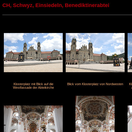
CH, Schwyz, Einsiedeln, Benediktinerabtei
Klosterplatz mit Blick auf die
Blick vom Klosterplatz von Nordwesten
Kl
Westfassade der Abteikirche