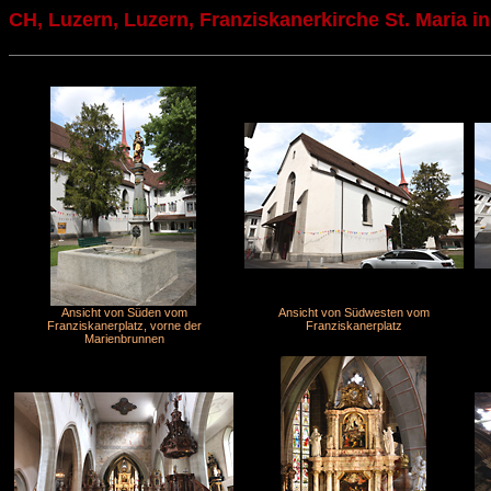
CH, Luzern, Luzern, Franziskanerkirche St. Maria in
Ansicht von Süden vom
Ansicht von Südwesten vom
Franziskanerplatz, vorne der
Franziskanerplatz
Marienbrunnen