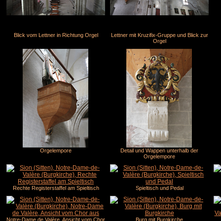
Blick vom Lettner in Richtung Orgel
Lettner mit Kruzifix-Gruppe und Blick zur
Orgel
Orgelempore
Detail und Wappen unterhalb der
Orgelempore
Rechte Registerstaffel am Spieltisch
Spieltisch und Pedal
Notre-Dame de Valère, Ansicht vom Chor
Burg mit Burgkirche