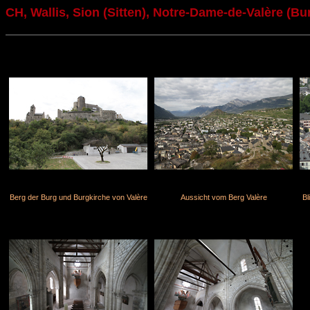
CH, Wallis, Sion (Sitten), Notre-Dame-de-Valère (Bu
Berg der Burg und Burgkirche von Valère
Aussicht vom Berg Valère
Bl