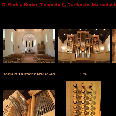
D, Berlin, Berlin (Tempelhof), Dorfkirche Marienfeld
Innenraum / Hauptschiff in Richtung Chor
Orgel