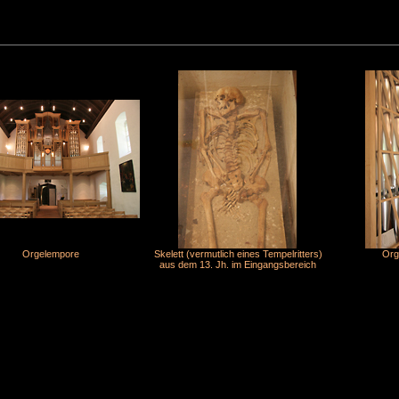
Orgelempore
Skelett (vermutlich eines Tempelritters)
Orge
aus dem 13. Jh. im Eingangsbereich