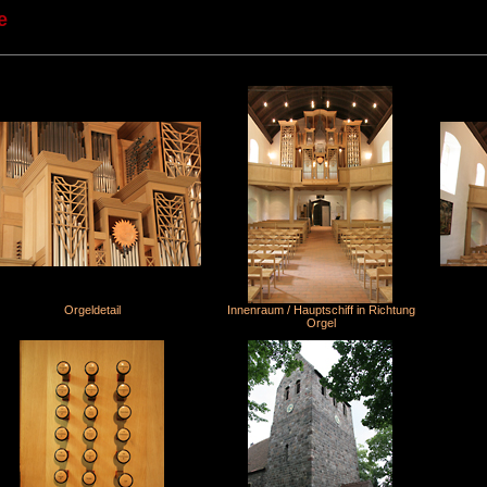
e
Orgeldetail
Innenraum / Hauptschiff in Richtung
Orgel