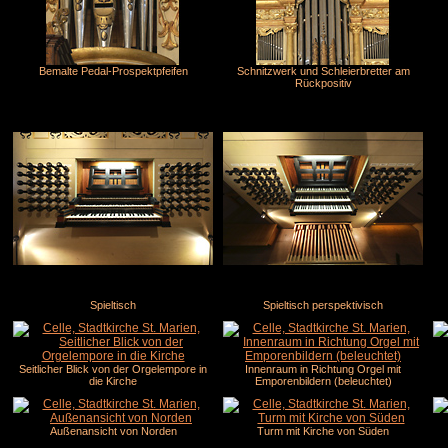
Bemalte Pedal-Prospektpfeifen
Schnitzwerk und Schleierbretter am
Rückpositiv
Spieltisch
Spieltisch perspektivisch
Seitlicher Blick von der Orgelempore in
Innenraum in Richtung Orgel mit
die Kirche
Emporenbildern (beleuchtet)
Außenansicht von Norden
Turm mit Kirche von Süden