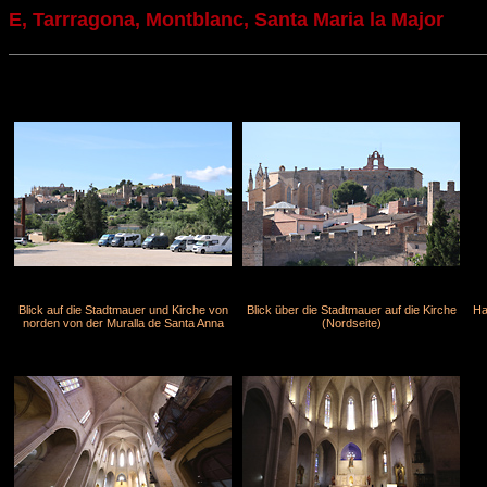
E, Tarrragona, Montblanc, Santa Maria la Major
Blick auf die Stadtmauer und Kirche von
Blick über die Stadtmauer auf die Kirche
Ha
norden von der Muralla de Santa Anna
(Nordseite)