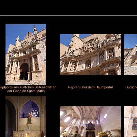
uptportal am südlichen Seitenschiff an
Figuren über dem Hauptportal
Südlich
der Plaça de Santa Maria