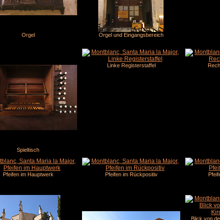
Orgel
Orgel und Eingangsbereich
Linke Registerstaffel
Recht
Spieltisch
Pfeifen im Hauptwerk
Pfeifen im Rückpositiv
Pfeif
Blick von de