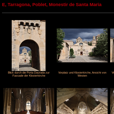
E, Tarragona, Poblet, Monestir de Santa Maria
Blick durch die Porta Daurada zur
Vorplatz und Klosterkirche, Ansicht von
V
Fassade der Klosterkirche
Westen