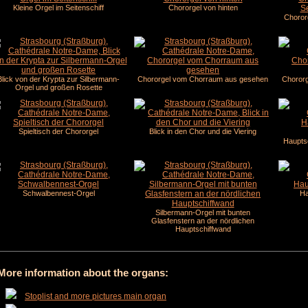
Kleine Orgel im Seitenschiff
Chororgel von hinten
Chororg
Blick von der Krypta zur Silbermann-
Chororgel vom Chorraum aus gesehen
Choror
Orgel und großen Rosette
Spieltisch der Chororgel
Blick in den Chor und die Viering
Hauptsc
Schwalbennest-Orgel
Ha
Silbermann-Orgel mit bunten
Glasfenstern an der nördlichen
Hauptschiffwand
More information about the organs:
Stoplist and more pictures main organ