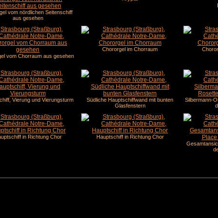
el vom nördlichen Seitenschiff
aus gesehen
Chororgel im Chorraum
Choror
gel vom Chorraum aus gesehen
hiff, Vierung und Vierungsturm
Südliche Hauptschiffwand mit bunten
Silbermann-O
Glasfenstern
d
uptschiff in Richtung Chor
Hauptschiff in Richtung Chor
Gesamtansich
de