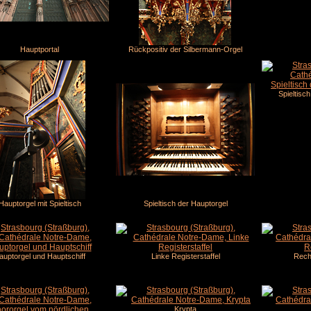
Hauptportal
Rückpositiv der Silbermann-Orgel
Spieltisc
Hauptorgel mit Spieltisch
Spieltisch der Hauptorgel
auptorgel und Hauptschiff
Linke Registerstaffel
Recht
Krypta