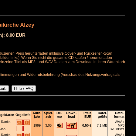
ikirche Alzey
n): 8,00 EUR
uzierten Preis herunterladen inklusive Cover- und Rückseiten-Scan
bilder links). Wenn Sie nicht die gesamte CD kaufen / herunterladen
 einzelne Titel als MP3- und WAV-Dateien zum Download in Ihren Warenkorb
timmungen und Widerrufsbelehrung (Vorschau des Nutzungsvertrags als
Aufn.
Spiel-
De-
Down-
Preis
Datei-
Datei-
geldaten
Orgelinfo
jahr
zeit
mo
load
EUR
größe
format
 Ranks
WAV +
1999
3:05
0,50 €
7,1 MB
MP3
Man.
320 kBit/s
 Ranks
WAV +