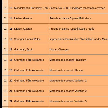
01
13
Mendelssohn Bartholdy, Felix
Sonate No. 4, B-Dur: Allegro maestoso e vivace
01
14
Litaize, Gaston
Prélude et danse fugueé: Präludium
01
15
Litaize, Gaston
Prélude et danse fugueé: Danse fugée
01
16
Springer, Hanns-Peter
Improvisierte Partita über "Wie lieblich ist der Maie
01
17
Gárdonyi, Zsolt
Mozart Changes
01
18
Guilmant, Félix Alexandre
Morceau de concert: Präludium
01
19
Guilmant, Félix Alexandre
Morceau de concert: Thema
01
20
Guilmant, Félix Alexandre
Morceau de concert: Variation 1
01
21
Guilmant, Félix Alexandre
Morceau de concert: Variation 2
01
22
Guilmant, Félix Alexandre
Morceau de concert: Variation 3