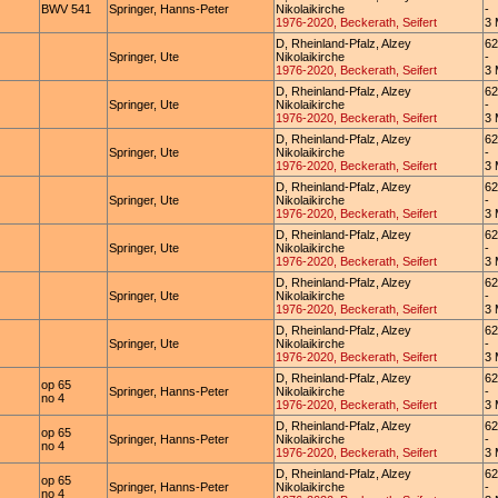
BWV 541
Springer, Hanns-Peter
Nikolaikirche
-
1976-2020, Beckerath, Seifert
3 
D, Rheinland-Pfalz, Alzey
62
Springer, Ute
Nikolaikirche
-
1976-2020, Beckerath, Seifert
3 
D, Rheinland-Pfalz, Alzey
62
Springer, Ute
Nikolaikirche
-
1976-2020, Beckerath, Seifert
3 
D, Rheinland-Pfalz, Alzey
62
Springer, Ute
Nikolaikirche
-
1976-2020, Beckerath, Seifert
3 
D, Rheinland-Pfalz, Alzey
62
Springer, Ute
Nikolaikirche
-
1976-2020, Beckerath, Seifert
3 
D, Rheinland-Pfalz, Alzey
62
Springer, Ute
Nikolaikirche
-
1976-2020, Beckerath, Seifert
3 
D, Rheinland-Pfalz, Alzey
62
Springer, Ute
Nikolaikirche
-
1976-2020, Beckerath, Seifert
3 
D, Rheinland-Pfalz, Alzey
62
Springer, Ute
Nikolaikirche
-
1976-2020, Beckerath, Seifert
3 
D, Rheinland-Pfalz, Alzey
62
op 65
Springer, Hanns-Peter
Nikolaikirche
-
no 4
1976-2020, Beckerath, Seifert
3 
D, Rheinland-Pfalz, Alzey
62
op 65
Springer, Hanns-Peter
Nikolaikirche
-
no 4
1976-2020, Beckerath, Seifert
3 
D, Rheinland-Pfalz, Alzey
62
op 65
Springer, Hanns-Peter
Nikolaikirche
-
no 4