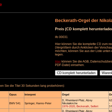
e
Beckerath-Orgel der Nikola
Preis (CD komplett herunterlade
ifo 00031
Hier können Sie die komplette CD zum red
(Vergrößern durch Anklicken der Vorschau
möchten, können Sie aus der Liste unten
legen.
Hier
können Sie die AGB, Datenschutzbes
PDF-Datei) einsehen.
n Sie die Titel 30 Sekunden lang probehören):
Opus
Interpret
Orgel
Or
D, Rheinland-Pfalz, Alzey
62
BWV 541
Springer, Hanns-Peter
Nikolaikirche
-
1976-2020, Beckerath, Seifert
3 
D, Rheinland-Pfalz, Alzey
62