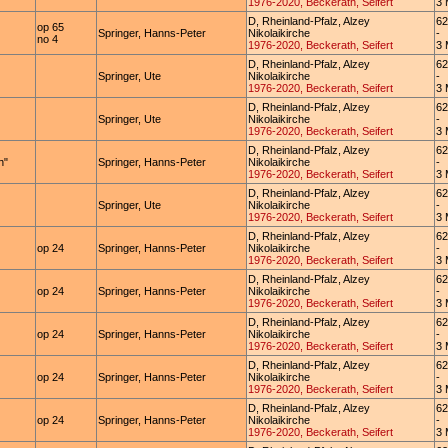
1976-2020, Beckerath, Seifert
3 
D, Rheinland-Pfalz, Alzey
62
op 65
Springer, Hanns-Peter
Nikolaikirche
-
no 4
1976-2020, Beckerath, Seifert
3 
D, Rheinland-Pfalz, Alzey
62
Springer, Ute
Nikolaikirche
-
1976-2020, Beckerath, Seifert
3 
D, Rheinland-Pfalz, Alzey
62
Springer, Ute
Nikolaikirche
-
1976-2020, Beckerath, Seifert
3 
D, Rheinland-Pfalz, Alzey
62
n"
Springer, Hanns-Peter
Nikolaikirche
-
1976-2020, Beckerath, Seifert
3 
D, Rheinland-Pfalz, Alzey
62
Springer, Ute
Nikolaikirche
-
1976-2020, Beckerath, Seifert
3 
D, Rheinland-Pfalz, Alzey
62
op 24
Springer, Hanns-Peter
Nikolaikirche
-
1976-2020, Beckerath, Seifert
3 
D, Rheinland-Pfalz, Alzey
62
op 24
Springer, Hanns-Peter
Nikolaikirche
-
1976-2020, Beckerath, Seifert
3 
D, Rheinland-Pfalz, Alzey
62
op 24
Springer, Hanns-Peter
Nikolaikirche
-
1976-2020, Beckerath, Seifert
3 
D, Rheinland-Pfalz, Alzey
62
op 24
Springer, Hanns-Peter
Nikolaikirche
-
1976-2020, Beckerath, Seifert
3 
D, Rheinland-Pfalz, Alzey
62
op 24
Springer, Hanns-Peter
Nikolaikirche
-
1976-2020, Beckerath, Seifert
3 