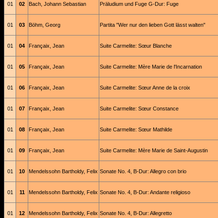
01
02
Bach, Johann Sebastian
Präludium und Fuge G-Dur: Fuge
01
03
Böhm, Georg
Partita "Wer nur den lieben Gott lässt walten"
01
04
Françaix, Jean
Suite Carmelite: Sœur Blanche
01
05
Françaix, Jean
Suite Carmelite: Mère Marie de l'Incarnation
01
06
Françaix, Jean
Suite Carmelite: Sœur Anne de la croix
01
07
Françaix, Jean
Suite Carmelite: Sœur Constance
01
08
Françaix, Jean
Suite Carmelite: Sœur Mathilde
01
09
Françaix, Jean
Suite Carmelite: Mère Marie de Saint-Augustin
01
10
Mendelssohn Bartholdy, Felix
Sonate No. 4, B-Dur: Allegro con brio
01
11
Mendelssohn Bartholdy, Felix
Sonate No. 4, B-Dur: Andante religioso
01
12
Mendelssohn Bartholdy, Felix
Sonate No. 4, B-Dur: Allegretto