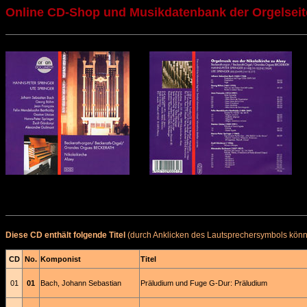
Online CD-Shop und Musikdatenbank der Orgelseit
Diese CD enthält folgende Titel
(durch Anklicken des Lautsprechersymbols könne
CD
No.
Komponist
Titel
01
01
Bach, Johann Sebastian
Präludium und Fuge G-Dur: Präludium