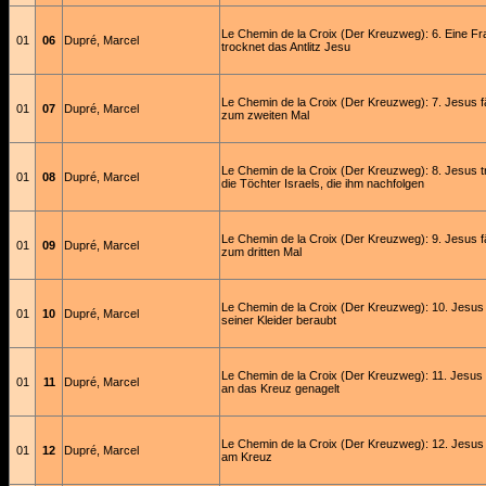
Le Chemin de la Croix (Der Kreuzweg): 6. Eine Fr
01
06
Dupré, Marcel
trocknet das Antlitz Jesu
Le Chemin de la Croix (Der Kreuzweg): 7. Jesus fä
01
07
Dupré, Marcel
zum zweiten Mal
Le Chemin de la Croix (Der Kreuzweg): 8. Jesus t
01
08
Dupré, Marcel
die Töchter Israels, die ihm nachfolgen
Le Chemin de la Croix (Der Kreuzweg): 9. Jesus fä
01
09
Dupré, Marcel
zum dritten Mal
Le Chemin de la Croix (Der Kreuzweg): 10. Jesus
01
10
Dupré, Marcel
seiner Kleider beraubt
Le Chemin de la Croix (Der Kreuzweg): 11. Jesus 
01
11
Dupré, Marcel
an das Kreuz genagelt
Le Chemin de la Croix (Der Kreuzweg): 12. Jesus 
01
12
Dupré, Marcel
am Kreuz