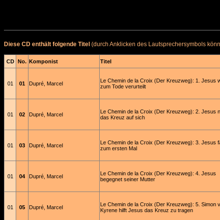
Diese CD enthält folgende Titel
(durch Anklicken des Lautsprechersymbols könne
CD
No.
Komponist
Titel
Le Chemin de la Croix (Der Kreuzweg): 1. Jesus w
01
01
Dupré, Marcel
zum Tode verurteilt
Le Chemin de la Croix (Der Kreuzweg): 2. Jesus 
01
02
Dupré, Marcel
das Kreuz auf sich
Le Chemin de la Croix (Der Kreuzweg): 3. Jesus fä
01
03
Dupré, Marcel
zum ersten Mal
Le Chemin de la Croix (Der Kreuzweg): 4. Jesus
01
04
Dupré, Marcel
begegnet seiner Mutter
Le Chemin de la Croix (Der Kreuzweg): 5. Simon 
01
05
Dupré, Marcel
Kyrene hilft Jesus das Kreuz zu tragen