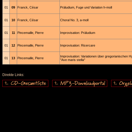
01
09
Franck, César
Präludium, Fuge und Variation h-moll
01
10
Franck, César
Choral No. 3, a-moll
01
11
Pincemaille, Pierre
Improvisation: Präludium
01
12
Pincemaille, Pierre
Improvisation: Ricercare
Improvisation: Variationen über gregorianischen 
01
13
Pincemaille, Pierre
"Ave maris stella"
Direkte Links: