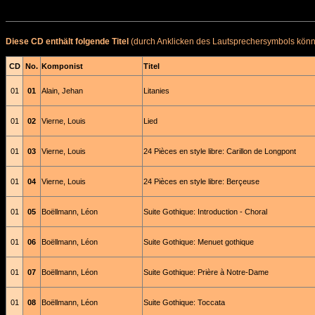
Diese CD enthält folgende Titel
(durch Anklicken des Lautsprechersymbols könne
CD
No.
Komponist
Titel
01
01
Alain, Jehan
Litanies
01
02
Vierne, Louis
Lied
01
03
Vierne, Louis
24 Pièces en style libre: Carillon de Longpont
01
04
Vierne, Louis
24 Pièces en style libre: Berçeuse
01
05
Boëllmann, Léon
Suite Gothique: Introduction - Choral
01
06
Boëllmann, Léon
Suite Gothique: Menuet gothique
01
07
Boëllmann, Léon
Suite Gothique: Prière à Notre-Dame
01
08
Boëllmann, Léon
Suite Gothique: Toccata