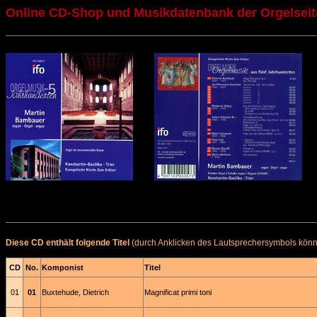
Online CD-Shop und Musikdatenbank der Orgelseit
Diese CD enthält folgende Titel
(durch Anklicken des Lautsprechersymbols könne
CD
No.
Komponist
Titel
01
01
Buxtehude, Dietrich
Magnificat primi toni