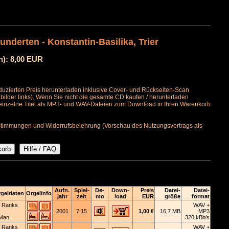
nderten - Konstantin-Basilika, Trier
n): 8,00 EUR
uzierten Preis herunterladen inklusive Cover- und Rückseiten-Scan
bilder links). Wenn Sie nicht die gesamte CD kaufen / herunterladen
 einzelne Titel als MP3- und WAV-Dateien zum Download in Ihren Warenkorb
timmungen und Widerrufsbelehrung (Vorschau des Nutzungsvertrags als
Aufn.
Spiel-
De-
Down-
Preis
Datei-
Datei-
geldaten
Orgelinfo
jahr
zeit
mo
load
EUR
größe
format
 Ranks
WAV +
2001
7:15
1,00 €
16,7 MB
MP3
Man.
320 kBit/s
 Ranks
WAV +