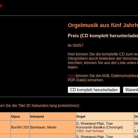
e
Orgelmusik aus fünf Jahrhu
Preis (CD komplett herunterlade
ifo 00057
Hier können Sie die komplette CD zum red
(Vergrößern durch Anklicken der Vorschau
möchten, können Sie aus der Liste unten
legen.
Hier
können Sie die AGB, Datenschutzbes
PDF-Datei) einsehen.
n Sie die Titel 30 Sekunden lang probehören):
Opus
Interpret
Orgel
Or
D, Rheinland-Pfalz, Trier
58
BuxWV 203
Bambauer, Martin
Konstantin-Basilika (Chororgel)
-
1962, Karl Schuke
2 
D, Rheinland-Pfalz, Trier
58