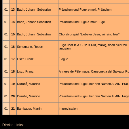
01
13
Bach, Johann Sebastian
Präludium und Fuge a-moll: Präludium
01
14
Bach, Johann Sebastian
Präludium und Fuge a-moll: Fuge
01
15
Bach, Johann Sebastian
Choralvorspiel "Liebster Jesu, wir sind hier"
Fuge über B-A-C-H: B-Dur, mäßig, doch nicht zu
01
16
Schumann, Robert
langsam
01
17
Liszt, Franz
Élogue
01
18
Liszt, Franz
Années de Pèlerinage: Canzonetta del Salvator R
01
19
Duruflé, Maurice
Präludium und Fuge über den Namen ALAIN: Präl
01
20
Duruflé, Maurice
Präludium und Fuge über den Namen ALAIN: Fug
01
21
Bambauer, Martin
Improvisation
Direkte Links: