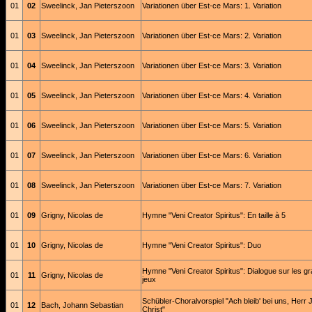
01
02
Sweelinck, Jan Pieterszoon
Variationen über Est-ce Mars: 1. Variation
01
03
Sweelinck, Jan Pieterszoon
Variationen über Est-ce Mars: 2. Variation
01
04
Sweelinck, Jan Pieterszoon
Variationen über Est-ce Mars: 3. Variation
01
05
Sweelinck, Jan Pieterszoon
Variationen über Est-ce Mars: 4. Variation
01
06
Sweelinck, Jan Pieterszoon
Variationen über Est-ce Mars: 5. Variation
01
07
Sweelinck, Jan Pieterszoon
Variationen über Est-ce Mars: 6. Variation
01
08
Sweelinck, Jan Pieterszoon
Variationen über Est-ce Mars: 7. Variation
01
09
Grigny, Nicolas de
Hymne "Veni Creator Spiritus": En taille à 5
01
10
Grigny, Nicolas de
Hymne "Veni Creator Spiritus": Duo
Hymne "Veni Creator Spiritus": Dialogue sur les g
01
11
Grigny, Nicolas de
jeux
Schübler-Choralvorspiel "Ach bleib' bei uns, Herr 
01
12
Bach, Johann Sebastian
Christ"