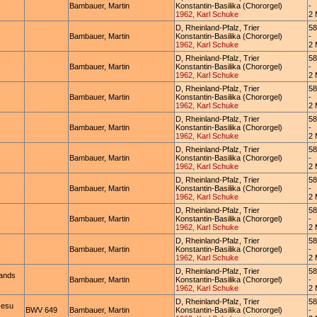
Bambauer, Martin
Konstantin-Basilika (Chororgel)
-
1962, Karl Schuke
2 
D, Rheinland-Pfalz, Trier
58
Bambauer, Martin
Konstantin-Basilika (Chororgel)
-
1962, Karl Schuke
2 
D, Rheinland-Pfalz, Trier
58
Bambauer, Martin
Konstantin-Basilika (Chororgel)
-
1962, Karl Schuke
2 
D, Rheinland-Pfalz, Trier
58
Bambauer, Martin
Konstantin-Basilika (Chororgel)
-
1962, Karl Schuke
2 
D, Rheinland-Pfalz, Trier
58
Bambauer, Martin
Konstantin-Basilika (Chororgel)
-
1962, Karl Schuke
2 
D, Rheinland-Pfalz, Trier
58
Bambauer, Martin
Konstantin-Basilika (Chororgel)
-
1962, Karl Schuke
2 
D, Rheinland-Pfalz, Trier
58
Bambauer, Martin
Konstantin-Basilika (Chororgel)
-
1962, Karl Schuke
2 
D, Rheinland-Pfalz, Trier
58
Bambauer, Martin
Konstantin-Basilika (Chororgel)
-
1962, Karl Schuke
2 
D, Rheinland-Pfalz, Trier
58
Bambauer, Martin
Konstantin-Basilika (Chororgel)
-
1962, Karl Schuke
2 
D, Rheinland-Pfalz, Trier
58
rands
Bambauer, Martin
Konstantin-Basilika (Chororgel)
-
1962, Karl Schuke
2 
D, Rheinland-Pfalz, Trier
58
Jesu
BWV 649
Bambauer, Martin
Konstantin-Basilika (Chororgel)
-