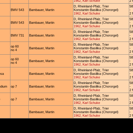
1962, Karl Schuke
2 
D, Rheinland-Pfalz, Trier
58
BWV 543
Bambauer, Martin
Konstantin-Basilika (Chororgel)
-
1962, Karl Schuke
2 
D, Rheinland-Pfalz, Trier
58
BWV 543
Bambauer, Martin
Konstantin-Basilika (Chororgel)
-
1962, Karl Schuke
2 
D, Rheinland-Pfalz, Trier
58
BWV 731
Bambauer, Martin
Konstantin-Basilika (Chororgel)
-
1962, Karl Schuke
2 
D, Rheinland-Pfalz, Trier
58
op 60
Bambauer, Martin
Konstantin-Basilika (Chororgel)
-
no 4
1962, Karl Schuke
2 
D, Rheinland-Pfalz, Trier
58
op 60
Bambauer, Martin
Konstantin-Basilika (Chororgel)
-
no 4
1962, Karl Schuke
2 
D, Rheinland-Pfalz, Trier
58
osa
Bambauer, Martin
Konstantin-Basilika (Chororgel)
-
1962, Karl Schuke
2 
D, Rheinland-Pfalz, Trier
58
udium
op 7
Bambauer, Martin
Konstantin-Basilika (Chororgel)
-
1962, Karl Schuke
2 
D, Rheinland-Pfalz, Trier
58
e
op 7
Bambauer, Martin
Konstantin-Basilika (Chororgel)
-
1962, Karl Schuke
2 
D, Rheinland-Pfalz, Trier
58
Bambauer, Martin
Konstantin-Basilika (Chororgel)
-
1962, Karl Schuke
2 