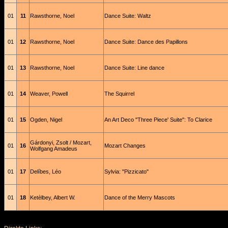
01
11
Rawsthorne, Noel
Dance Suite: Waltz
01
12
Rawsthorne, Noel
Dance Suite: Dance des Papillons
01
13
Rawsthorne, Noel
Dance Suite: Line dance
01
14
Weaver, Powell
The Squirrel
01
15
Ogden, Nigel
An Art Deco "Three Piece' Suite": To Clarice
Gárdonyi, Zsolt / Mozart,
01
16
Mozart Changes
Wolfgang Amadeus
01
17
Delíbes, Léo
Sylvia: "Pizzicato"
01
18
Ketèlbey, Albert W.
Dance of the Merry Mascots