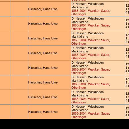
D, Hessen, Wiesbaden
12
Marktkirche
Hielscher, Hans Uwe
1 
1863-2004, Walcker, Sauer,
4 
Oberlinger
D, Hessen, Wiesbaden
12
Marktkirche
Hielscher, Hans Uwe
1 
1863-2004, Walcker, Sauer,
4 
Oberlinger
D, Hessen, Wiesbaden
12
Marktkirche
Hielscher, Hans Uwe
1 
1863-2004, Walcker, Sauer,
4 
Oberlinger
D, Hessen, Wiesbaden
12
Marktkirche
Hielscher, Hans Uwe
1 
1863-2004, Walcker, Sauer,
4 
Oberlinger
D, Hessen, Wiesbaden
12
Marktkirche
Hielscher, Hans Uwe
1 
1863-2004, Walcker, Sauer,
4 
Oberlinger
D, Hessen, Wiesbaden
12
Marktkirche
Hielscher, Hans Uwe
1 
1863-2004, Walcker, Sauer,
4 
Oberlinger
D, Hessen, Wiesbaden
12
Marktkirche
Hielscher, Hans Uwe
1 
1863-2004, Walcker, Sauer,
4 
Oberlinger
D, Hessen, Wiesbaden
12
Marktkirche
Hielscher, Hans Uwe
1 
1863-2004, Walcker, Sauer,
4 
Oberlinger