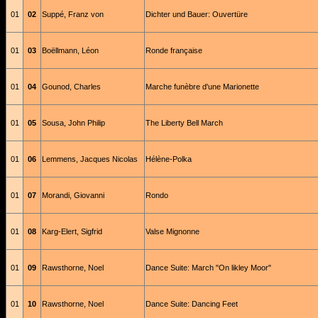
01
02
Suppé, Franz von
Dichter und Bauer: Ouvertüre
01
03
Boëllmann, Léon
Ronde française
01
04
Gounod, Charles
Marche funèbre d'une Marionette
01
05
Sousa, John Philip
The Liberty Bell March
01
06
Lemmens, Jacques Nicolas
Hélène-Polka
01
07
Morandi, Giovanni
Rondo
01
08
Karg-Elert, Sigfrid
Valse Mignonne
01
09
Rawsthorne, Noel
Dance Suite: March "On likley Moor"
01
10
Rawsthorne, Noel
Dance Suite: Dancing Feet