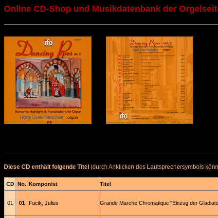
Online CD-Shop und Musikdatenbank der Orgelseit
Diese CD enthält folgende Titel
(durch Anklicken des Lautsprechersymbols könne
CD
No.
Komponist
Titel
01
01
Fucik, Julius
Grande Marche Chromatique "Einzug der Gladiato