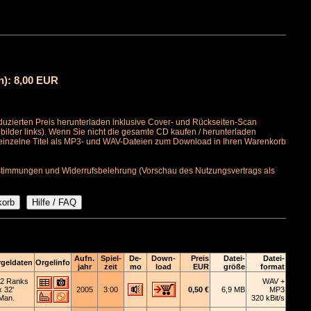
n): 8,00 EUR
uzierten Preis herunterladen inklusive Cover- und Rückseiten-Scan
bilder links). Wenn Sie nicht die gesamte CD kaufen / herunterladen
 einzelne Titel als MP3- und WAV-Dateien zum Download in Ihren Warenkorb
timmungen und Widerrufsbelehrung (Vorschau des Nutzungsvertrags als
Aufn.
Spiel-
De-
Down-
Preis
Datei-
Datei-
geldaten
Orgelinfo
jahr
zeit
mo
load
EUR
größe
format
2 Ranks
WAV +
x 32'
2005
3:00
0,50 €
6,9 MB
MP3
Man.
320 kBit/s