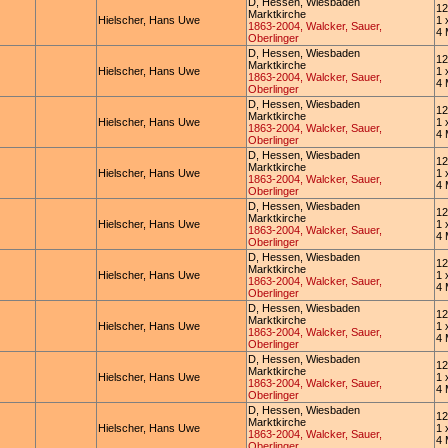
D, Hessen, Wiesbaden
12
Marktkirche
Hielscher, Hans Uwe
1 
1863-2004, Walcker, Sauer,
4 
Oberlinger
D, Hessen, Wiesbaden
12
Marktkirche
Hielscher, Hans Uwe
1 
1863-2004, Walcker, Sauer,
4 
Oberlinger
D, Hessen, Wiesbaden
12
Marktkirche
Hielscher, Hans Uwe
1 
1863-2004, Walcker, Sauer,
4 
Oberlinger
D, Hessen, Wiesbaden
12
Marktkirche
Hielscher, Hans Uwe
1 
1863-2004, Walcker, Sauer,
4 
Oberlinger
D, Hessen, Wiesbaden
12
Marktkirche
Hielscher, Hans Uwe
1 
1863-2004, Walcker, Sauer,
4 
Oberlinger
D, Hessen, Wiesbaden
12
Marktkirche
Hielscher, Hans Uwe
1 
1863-2004, Walcker, Sauer,
4 
Oberlinger
D, Hessen, Wiesbaden
12
Marktkirche
Hielscher, Hans Uwe
1 
1863-2004, Walcker, Sauer,
4 
Oberlinger
D, Hessen, Wiesbaden
12
Marktkirche
Hielscher, Hans Uwe
1 
1863-2004, Walcker, Sauer,
4 
Oberlinger
D, Hessen, Wiesbaden
12
Marktkirche
Hielscher, Hans Uwe
1 
1863-2004, Walcker, Sauer,
4 
Oberlinger