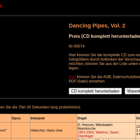
e
Dancing Pipes, Vol. 2
Preis (CD komplett herunterlade
ifo 00074
Hier können Sie die komplette CD zum red
(Vergrößern durch Anklicken der Vorschau
möchten, können Sie aus der Liste unten
legen.
Hier
können Sie die AGB, Datenschutzbes
PDF-Datei) einsehen.
n Sie die Titel 30 Sekunden lang probehören):
Opus
Interpret
Orgel
Or
D, Hessen, Wiesbaden
12
Marktkirche
ren"
Hielscher, Hans Uwe
1 
1863-2004, Walcker, Sauer,
4 
Oberlinger