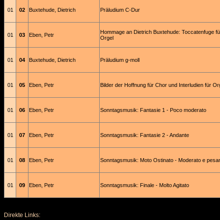
01
02
Buxtehude, Dietrich
Präludium C-Dur
Hommage an Dietrich Buxtehude: Toccatenfuge fü
01
03
Eben, Petr
Orgel
01
04
Buxtehude, Dietrich
Präludium g-moll
01
05
Eben, Petr
Bilder der Hoffnung für Chor und Interludien für Or
01
06
Eben, Petr
Sonntagsmusik: Fantasie 1 - Poco moderato
01
07
Eben, Petr
Sonntagsmusik: Fantasie 2 - Andante
01
08
Eben, Petr
Sonntagsmusik: Moto Ostinato - Moderato e pesa
01
09
Eben, Petr
Sonntagsmusik: Finale - Molto Agitato
Direkte Links: