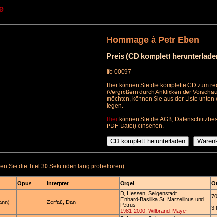
e
Hommage à Petr Eben
Preis (CD komplett herunterlade
ifo 00097
Hier können Sie die komplette CD zum red
(Vergrößern durch Anklicken der Vorschau
möchten, können Sie aus der Liste unten
legen.
Hier
können Sie die AGB, Datenschutzbes
PDF-Datei) einsehen.
n Sie die Titel 30 Sekunden lang probehören):
Opus
Interpret
Orgel
Or
D, Hessen, Seligenstadt
70
Einhard-Basilika St. Marzellinus und
ann)
Zerfaß, Dan
-
Petrus
3 
1981-2000, Willbrand, Mayer