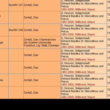
D, Hessen, Seligenstadt
70
Einhard-Basilika St. Marzellinus und
BuxWV 137
Zerfaß, Dan
-
Petrus
3 
1981-2000, Willbrand, Mayer
D, Hessen, Seligenstadt
70
r
Einhard-Basilika St. Marzellinus und
Zerfaß, Dan
-
Petrus
3 
1981-2000, Willbrand, Mayer
D, Hessen, Seligenstadt
70
Einhard-Basilika St. Marzellinus und
BuxWV 148
Zerfaß, Dan
-
Petrus
3 
1981-2000, Willbrand, Mayer
D, Hessen, Seligenstadt
Zerfaß, Dan / Kammerchor
70
Einhard-Basilika St. Marzellinus und
gel
der Goethe-Universität
-
Petrus
Frankfurt, Ltg. Ridili, Christian
3 
1981-2000, Willbrand, Mayer
D, Hessen, Seligenstadt
70
Einhard-Basilika St. Marzellinus und
Zerfaß, Dan
-
Petrus
3 
1981-2000, Willbrand, Mayer
D, Hessen, Seligenstadt
70
Einhard-Basilika St. Marzellinus und
Zerfaß, Dan
-
Petrus
3 
1981-2000, Willbrand, Mayer
D, Hessen, Seligenstadt
70
Einhard-Basilika St. Marzellinus und
nte
Zerfaß, Dan
-
Petrus
3 
1981-2000, Willbrand, Mayer
D, Hessen, Seligenstadt
70
Einhard-Basilika St. Marzellinus und
Zerfaß, Dan
-
Petrus
3 
1981-2000, Willbrand, Mayer