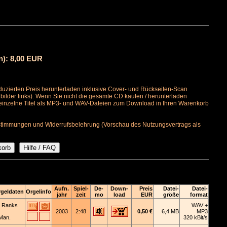
n): 8,00 EUR
uzierten Preis herunterladen inklusive Cover- und Rückseiten-Scan
bilder links). Wenn Sie nicht die gesamte CD kaufen / herunterladen
 einzelne Titel als MP3- und WAV-Dateien zum Download in Ihren Warenkorb
timmungen und Widerrufsbelehrung (Vorschau des Nutzungsvertrags als
Aufn.
Spiel-
De-
Down-
Preis
Datei-
Datei-
geldaten
Orgelinfo
jahr
zeit
mo
load
EUR
größe
format
 Ranks
WAV +
2003
2:48
0,50 €
6,4 MB
MP3
Man.
320 kBit/s