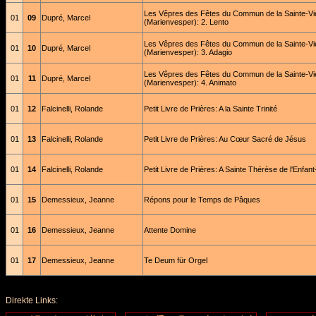
Les Vêpres des Fêtes du Commun de la Sainte-Vi
01
09
Dupré, Marcel
(Marienvesper): 2. Lento
Les Vêpres des Fêtes du Commun de la Sainte-Vi
01
10
Dupré, Marcel
(Marienvesper): 3. Adagio
Les Vêpres des Fêtes du Commun de la Sainte-Vi
01
11
Dupré, Marcel
(Marienvesper): 4. Animato
01
12
Falcinelli, Rolande
Petit Livre de Prières: A la Sainte Trinité
01
13
Falcinelli, Rolande
Petit Livre de Prières: Au Cœur Sacré de Jésus
01
14
Falcinelli, Rolande
Petit Livre de Prières: A Sainte Thérèse de l'Enfan
01
15
Demessieux, Jeanne
Répons pour le Temps de Pâques
01
16
Demessieux, Jeanne
Attente Domine
01
17
Demessieux, Jeanne
Te Deum für Orgel
Direkte Links: