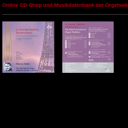
Online CD-Shop und Musikdatenbank der Orgelseit