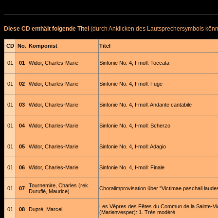
Diese CD enthält folgende Titel
(durch Anklicken des Lautsprechersymbols könne
CD
No.
Komponist
Titel
01
01
Widor, Charles-Marie
Sinfonie No. 4, f-moll: Toccata
01
02
Widor, Charles-Marie
Sinfonie No. 4, f-moll: Fuge
01
03
Widor, Charles-Marie
Sinfonie No. 4, f-moll: Andante cantabile
01
04
Widor, Charles-Marie
Sinfonie No. 4, f-moll: Scherzo
01
05
Widor, Charles-Marie
Sinfonie No. 4, f-moll: Adagio
01
06
Widor, Charles-Marie
Sinfonie No. 4, f-moll: Finale
Tournemire, Charles (rek.
01
07
Choralimprovisation über "Victimae paschali laude
Duruflé, Maurice)
Les Vêpres des Fêtes du Commun de la Sainte-Vi
01
08
Dupré, Marcel
(Marienvesper): 1. Très modéré