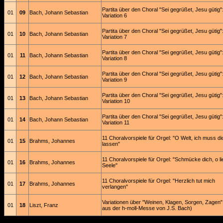
Partita über den Choral "Sei gegrüßet, Jesu gütig"
01
09
Bach, Johann Sebastian
Variation 6
Partita über den Choral "Sei gegrüßet, Jesu gütig"
01
10
Bach, Johann Sebastian
Variation 7
Partita über den Choral "Sei gegrüßet, Jesu gütig"
01
11
Bach, Johann Sebastian
Variation 8
Partita über den Choral "Sei gegrüßet, Jesu gütig"
01
12
Bach, Johann Sebastian
Variation 9
Partita über den Choral "Sei gegrüßet, Jesu gütig"
01
13
Bach, Johann Sebastian
Variation 10
Partita über den Choral "Sei gegrüßet, Jesu gütig"
01
14
Bach, Johann Sebastian
Variation 11
11 Choralvorspiele für Orgel: "O Welt, ich muss di
01
15
Brahms, Johannes
lassen"
11 Choralvorspiele für Orgel: "Schmücke dich, o l
01
16
Brahms, Johannes
Seele"
11 Choralvorspiele für Orgel: "Herzlich tut mich
01
17
Brahms, Johannes
verlangen"
Variationen über "Weinen, Klagen, Sorgen, Zagen"
01
18
Liszt, Franz
aus der h-moll-Messe von J.S. Bach)