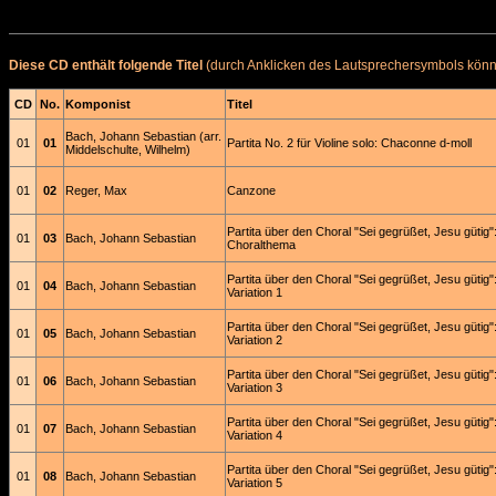
Diese CD enthält folgende Titel
(durch Anklicken des Lautsprechersymbols könne
CD
No.
Komponist
Titel
Bach, Johann Sebastian (arr.
01
01
Partita No. 2 für Violine solo: Chaconne d-moll
Middelschulte, Wilhelm)
01
02
Reger, Max
Canzone
Partita über den Choral "Sei gegrüßet, Jesu gütig"
01
03
Bach, Johann Sebastian
Choralthema
Partita über den Choral "Sei gegrüßet, Jesu gütig"
01
04
Bach, Johann Sebastian
Variation 1
Partita über den Choral "Sei gegrüßet, Jesu gütig"
01
05
Bach, Johann Sebastian
Variation 2
Partita über den Choral "Sei gegrüßet, Jesu gütig"
01
06
Bach, Johann Sebastian
Variation 3
Partita über den Choral "Sei gegrüßet, Jesu gütig"
01
07
Bach, Johann Sebastian
Variation 4
Partita über den Choral "Sei gegrüßet, Jesu gütig"
01
08
Bach, Johann Sebastian
Variation 5