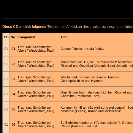
Diese CD enthält folgende Titel
(durch Anklicken des Lautsprechersymbols könne
CD
No.
Komponist
Titel
Trad. (arr. Schönberger,
01
01
Adeste Fideles: Intrada festiva
Albert / Windschüttl, Paul)
Trad. (arr. Schönberger,
Macht hoch die Tür, die Tor macht weit: Meditation
01
02
Albert / Windschüttl, Paul)
Ritornell und Quodlibet (Joseph, lieber Joseph mei
Trad. (arr. Schönberger,
Wachet auf, ruft uns die Stimme: Fanfare,
01
03
Albert / Windschüttl, Paul)
Choralpräludium und Hymnus
Trad. (arr. Schönberger,
Vom Himmel hoch, da komm' ich her: Ritornell und
01
04
Albert / Windschüttl, Paul)
Choraltrio (Pachelbel-Form)
Trad. (arr. Schönberger,
Kommet, ihr Hirten (Es wird scho glei dumpa): Sc
01
05
Albert / Windschüttl, Paul)
pastorale (Echos), Kanon und Melancholie
Trad. (arr. Schönberger,
Zu Bethlehem geboren ("Andachtsjodler"): Ostinat
01
06
Albert / Windschüttl, Paul)
Choral (Fanfare) und Idyll