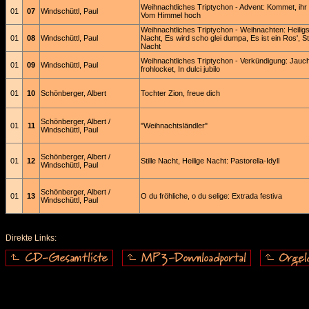
Weihnachtliches Triptychon - Advent: Kommet, ihr 
01
07
Windschüttl, Paul
Vom Himmel hoch
Weihnachtliches Triptychon - Weihnachten: Heilig
01
08
Windschüttl, Paul
Nacht, Es wird scho glei dumpa, Es ist ein Ros', Sti
Nacht
Weihnachtliches Triptychon - Verkündigung: Jauch
01
09
Windschüttl, Paul
frohlocket, In dulci jubilo
01
10
Schönberger, Albert
Tochter Zion, freue dich
Schönberger, Albert /
01
11
"Weihnachtsländler"
Windschüttl, Paul
Schönberger, Albert /
01
12
Stille Nacht, Heilige Nacht: Pastorella-Idyll
Windschüttl, Paul
Schönberger, Albert /
01
13
O du fröhliche, o du selige: Extrada festiva
Windschüttl, Paul
Direkte Links: