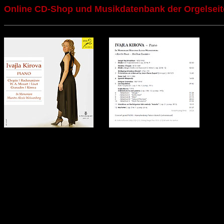
Online CD-Shop und Musikdatenbank der Orgelseit