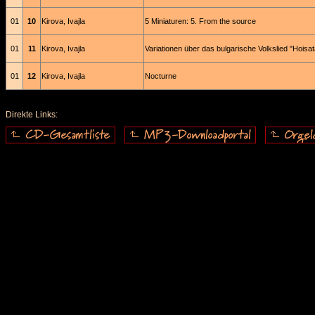
01
10
Kirova, Ivajla
5 Miniaturen: 5. From the source
01
11
Kirova, Ivajla
Variationen über das bulgarische Volkslied "Hoisat
01
12
Kirova, Ivajla
Nocturne
Direkte Links: