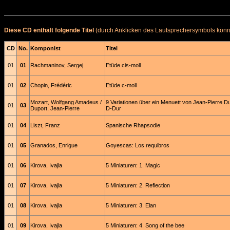
Diese CD enthält folgende Titel
(durch Anklicken des Lautsprechersymbols könne
CD
No.
Komponist
Titel
01
01
Rachmaninov, Sergej
Etüde cis-moll
01
02
Chopin, Frédéric
Etüde c-moll
Mozart, Wolfgang Amadeus /
9 Variationen über ein Menuett von Jean-Pierre Du
01
03
Duport, Jean-Pierre
D-Dur
01
04
Liszt, Franz
Spanische Rhapsodie
01
05
Granados, Enrigue
Goyescas: Los requibros
01
06
Kirova, Ivajla
5 Miniaturen: 1. Magic
01
07
Kirova, Ivajla
5 Miniaturen: 2. Reflection
01
08
Kirova, Ivajla
5 Miniaturen: 3. Elan
01
09
Kirova, Ivajla
5 Miniaturen: 4. Song of the bee