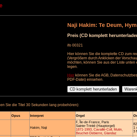
e
Naji Hakim: Te Deum, Hymn
Preis (CD komplett herunterlade
ifo 00321
Hier können Sie die komplette CD zum red
(Vergrößern durch Anklicken der Vorschau
möchten, können Sie aus der Liste unten
legen.
Hier
können Sie die AGB, Datenschutzbes
PDF-Datei) einsehen.
n Sie die Titel 30 Sekunden lang probehören):
Opus
Interpret
Orgel
Or
F, Île-de-France, Paris
82
Sainte-Trinité (Hauptorgel)
Hakim, Naji
1 
1871-1993, Cavaillé-Coll, Mutin,
3 
Beuchet-Debierre, Glandaz