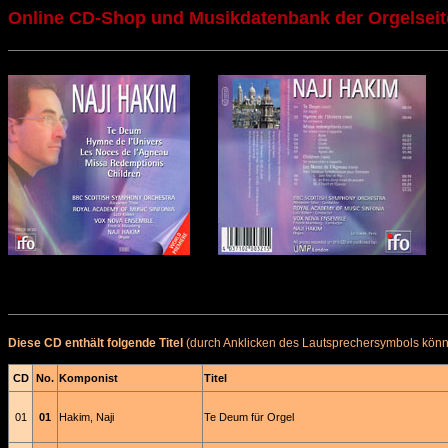
Online CD-Shop und Musikdatenbank der Orgelseit
Diese CD enthält folgende Titel
(durch Anklicken des Lautsprechersymbols könne
CD
No.
Komponist
Titel
01
01
Hakim, Naji
Te Deum für Orgel