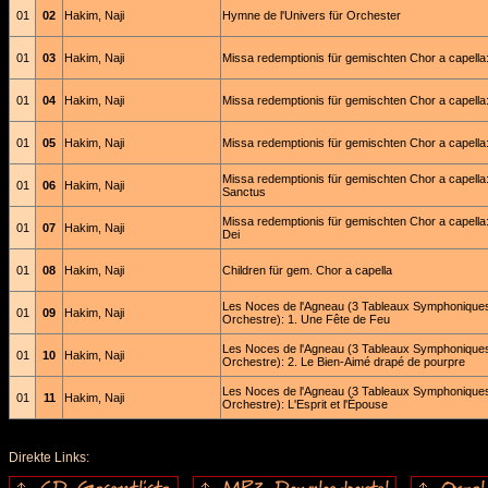
01
02
Hakim, Naji
Hymne de l'Univers für Orchester
01
03
Hakim, Naji
Missa redemptionis für gemischten Chor a capella:
01
04
Hakim, Naji
Missa redemptionis für gemischten Chor a capella:
01
05
Hakim, Naji
Missa redemptionis für gemischten Chor a capella
Missa redemptionis für gemischten Chor a capella
01
06
Hakim, Naji
Sanctus
Missa redemptionis für gemischten Chor a capella
01
07
Hakim, Naji
Dei
01
08
Hakim, Naji
Children für gem. Chor a capella
Les Noces de l'Agneau (3 Tableaux Symphonique
01
09
Hakim, Naji
Orchestre): 1. Une Fête de Feu
Les Noces de l'Agneau (3 Tableaux Symphonique
01
10
Hakim, Naji
Orchestre): 2. Le Bien-Aimé drapé de pourpre
Les Noces de l'Agneau (3 Tableaux Symphonique
01
11
Hakim, Naji
Orchestre): L'Esprit et l'Épouse
Direkte Links: