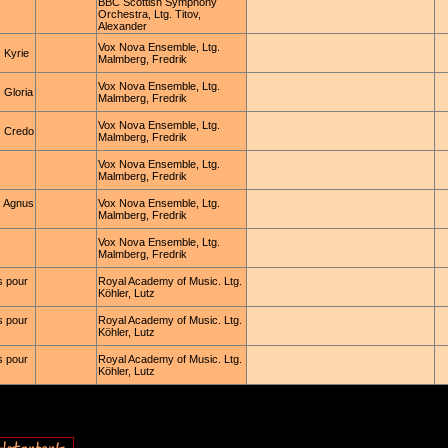
BBC Scottish Symphony
Orchestra, Ltg. Titov,
Alexander
Vox Nova Ensemble, Ltg.
 Kyrie
Malmberg, Fredrik
Vox Nova Ensemble, Ltg.
 Gloria
Malmberg, Fredrik
Vox Nova Ensemble, Ltg.
: Credo
Malmberg, Fredrik
:
Vox Nova Ensemble, Ltg.
Malmberg, Fredrik
: Agnus
Vox Nova Ensemble, Ltg.
Malmberg, Fredrik
Vox Nova Ensemble, Ltg.
Malmberg, Fredrik
s pour
Royal Academy of Music. Ltg.
Köhler, Lutz
s pour
Royal Academy of Music. Ltg.
Köhler, Lutz
s pour
Royal Academy of Music. Ltg.
Köhler, Lutz