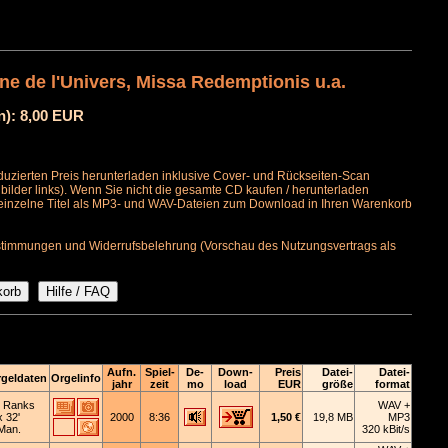
e de l'Univers, Missa Redemptionis u.a.
n): 8,00 EUR
uzierten Preis herunterladen inklusive Cover- und Rückseiten-Scan
bilder links). Wenn Sie nicht die gesamte CD kaufen / herunterladen
 einzelne Titel als MP3- und WAV-Dateien zum Download in Ihren Warenkorb
timmungen und Widerrufsbelehrung (Vorschau des Nutzungsvertrags als
Aufn.
Spiel-
De-
Down-
Preis
Datei-
Datei-
geldaten
Orgelinfo
jahr
zeit
mo
load
EUR
größe
format
 Ranks
WAV +
x 32'
2000
8:36
1,50 €
19,8 MB
MP3
Man.
320 kBit/s