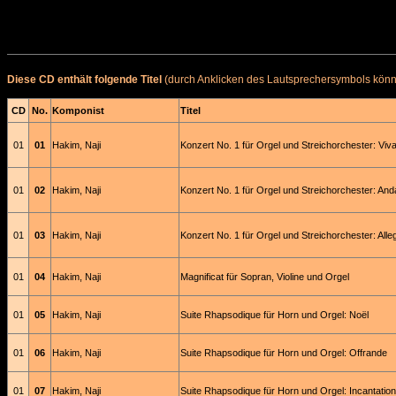
Diese CD enthält folgende Titel
(durch Anklicken des Lautsprechersymbols könne
CD
No.
Komponist
Titel
01
01
Hakim, Naji
Konzert No. 1 für Orgel und Streichorchester: Viv
01
02
Hakim, Naji
Konzert No. 1 für Orgel und Streichorchester: And
01
03
Hakim, Naji
Konzert No. 1 für Orgel und Streichorchester: Alle
01
04
Hakim, Naji
Magnificat für Sopran, Violine und Orgel
01
05
Hakim, Naji
Suite Rhapsodique für Horn und Orgel: Noël
01
06
Hakim, Naji
Suite Rhapsodique für Horn und Orgel: Offrande
01
07
Hakim, Naji
Suite Rhapsodique für Horn und Orgel: Incantation