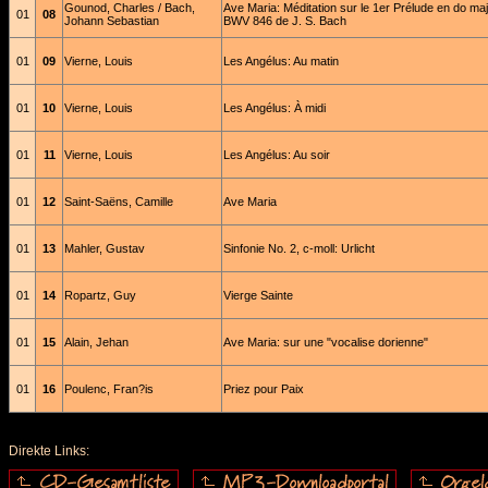
Gounod, Charles / Bach,
Ave Maria: Méditation sur le 1er Prélude en do ma
01
08
Johann Sebastian
BWV 846 de J. S. Bach
01
09
Vierne, Louis
Les Angélus: Au matin
01
10
Vierne, Louis
Les Angélus: À midi
01
11
Vierne, Louis
Les Angélus: Au soir
01
12
Saint-Saëns, Camille
Ave Maria
01
13
Mahler, Gustav
Sinfonie No. 2, c-moll: Urlicht
01
14
Ropartz, Guy
Vierge Sainte
01
15
Alain, Jehan
Ave Maria: sur une "vocalise dorienne"
01
16
Poulenc, Fran?is
Priez pour Paix
Direkte Links: