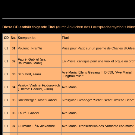
Diese CD enthält folgende Titel
(durch Anklicken des Lautsprechersymbols könne
CD
No.
Komponist
Titel
01
01
Poulenc, Fran?is
Priez pour Paix: sur un poème de Charles d‘Orléa
Fauré, Gabriel (arr.
01
02
En Prière: cantique pour une voix et orgue ou orc
Baumann, Marc)
Ave Maria: Ellens Gesang III D 839, "Ave Maria!
01
03
Schubert, Franz
Jungfrau mild!"
Vavilov, Vladimir Fiodorovitch
01
04
Ave Maria
(Thema: Caccini, Giulio)
01
05
Rheinberger, Josef Gabriel
6 religiöse Gesange: "Sehet, sehet, welche Liebe"
01
06
Fauré, Gabriel
Ave Maria
01
07
Guilmant, Félix Alexandre
Ave Maria: Transcription des “Andante con moto"