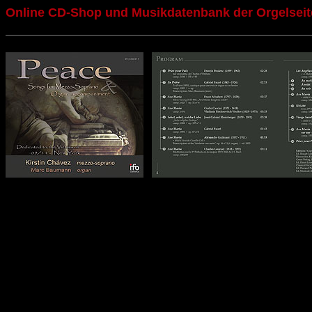
Online CD-Shop und Musikdatenbank der Orgelseit