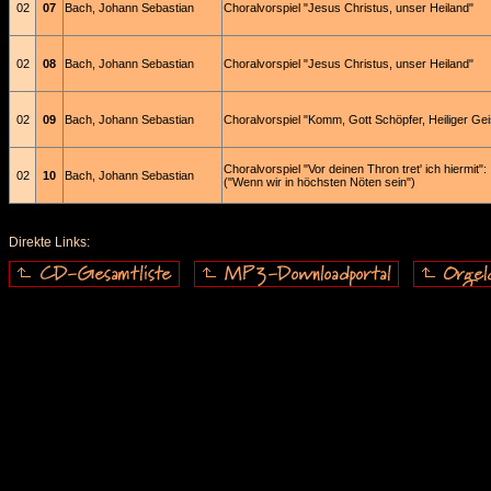
02
07
Bach, Johann Sebastian
Choralvorspiel "Jesus Christus, unser Heiland"
02
08
Bach, Johann Sebastian
Choralvorspiel "Jesus Christus, unser Heiland"
02
09
Bach, Johann Sebastian
Choralvorspiel "Komm, Gott Schöpfer, Heiliger Gei
Choralvorspiel "Vor deinen Thron tret' ich hiermit":
02
10
Bach, Johann Sebastian
("Wenn wir in höchsten Nöten sein")
Direkte Links: