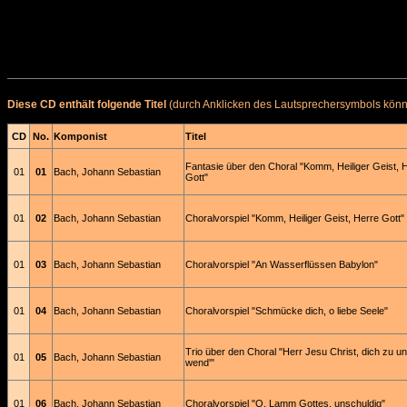
Diese CD enthält folgende Titel
(durch Anklicken des Lautsprechersymbols könne
CD
No.
Komponist
Titel
Fantasie über den Choral "Komm, Heiliger Geist, 
01
01
Bach, Johann Sebastian
Gott"
01
02
Bach, Johann Sebastian
Choralvorspiel "Komm, Heiliger Geist, Herre Gott"
01
03
Bach, Johann Sebastian
Choralvorspiel "An Wasserflüssen Babylon"
01
04
Bach, Johann Sebastian
Choralvorspiel "Schmücke dich, o liebe Seele"
Trio über den Choral "Herr Jesu Christ, dich zu u
01
05
Bach, Johann Sebastian
wend'"
01
06
Bach, Johann Sebastian
Choralvorspiel "O, Lamm Gottes, unschuldig"