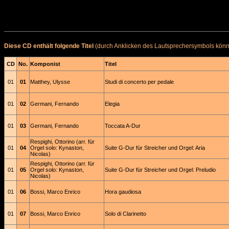
Diese CD enthält folgende Titel
(durch Anklicken des Lautsprechersymbols könne
CD
No.
Komponist
Titel
01
01
Matthey, Ulysse
Studi di concerto per pedale
01
02
Germani, Fernando
Elegia
01
03
Germani, Fernando
Toccata A-Dur
Respighi, Ottorino (arr. für
01
04
Orgel solo: Kynaston,
Suite G-Dur für Streicher und Orgel: Aria
Nicolas)
Respighi, Ottorino (arr. für
01
05
Orgel solo: Kynaston,
Suite G-Dur für Streicher und Orgel: Preludio
Nicolas)
01
06
Bossi, Marco Enrico
Hora gaudiosa
01
07
Bossi, Marco Enrico
Solo di Clarinetto