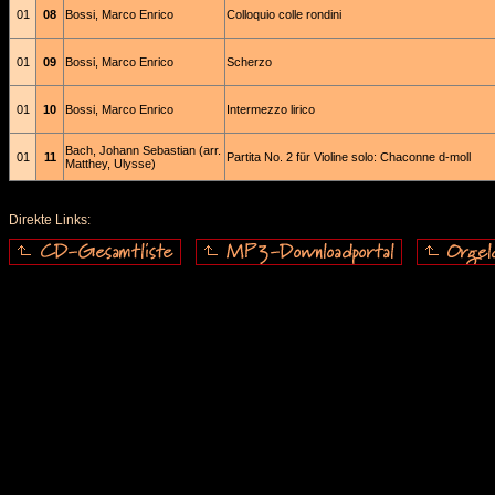
01
08
Bossi, Marco Enrico
Colloquio colle rondini
01
09
Bossi, Marco Enrico
Scherzo
01
10
Bossi, Marco Enrico
Intermezzo lirico
Bach, Johann Sebastian (arr.
01
11
Partita No. 2 für Violine solo: Chaconne d-moll
Matthey, Ulysse)
Direkte Links: