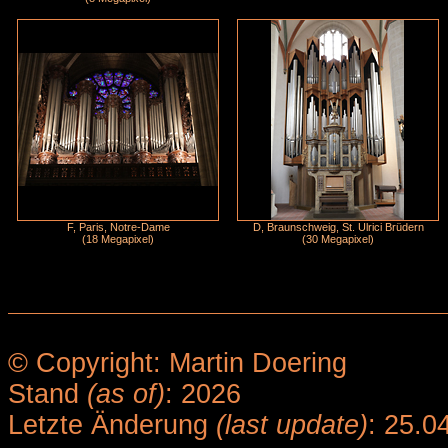
F, Paris, Notre-Dame
D, Braunschweig, St. Ulrici Brüdern
(18 Megapixel)
(30 Megapixel)
© Copyright: Martin Doering
Stand
(as of)
: 2026
Letzte Änderung
(last update)
: 25.0