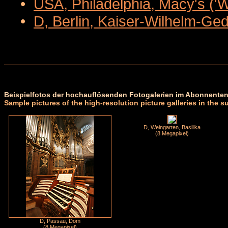
•
USA, Philadelphia, Macy's ('
•
D, Berlin, Kaiser-Wilhelm-Ge
Beispielfotos der hochauflösenden Fotogalerien im Abonnenten
Sample pictures of the high-resolution picture galleries in the s
D, Weingarten, Basilika
(8 Megapixel)
D, Passau, Dom
(8 Megapixel)