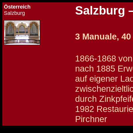
Österreich
Salzburg –
Salzburg
3 Manuale, 40
1866-1868 von
nach 1885 Erwe
auf eigener Lad
zwischenzieltl
durch Zinkpfei
1982 Restaurie
Pirchner
Details und Disposition der Orgel / specification and stoplist of this organ