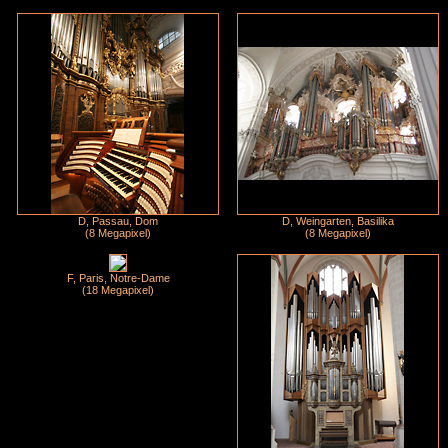
D, Passau, Dom
D, Weingarten, Basilika
(8 Megapixel)
(8 Megapixel)
F, Paris, Notre-Dame
(18 Megapixel)