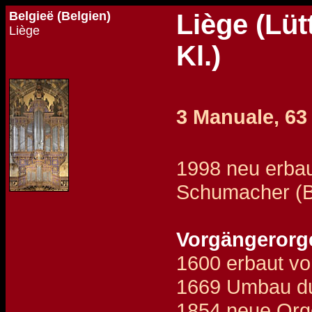
Belgieë (Belgien)
Liège (Lüt
Liège
Kl.)
3 Manuale, 63
1998 neu erbau
Schumacher (B
Vorgängerorg
1600 erbaut vo
1669 Umbau dur
1854 neue Orge