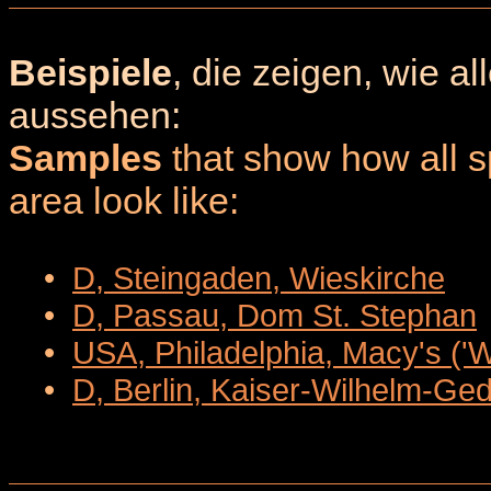
Beispiele
, die zeigen, wie a
aussehen:
Samples
that show how all sp
area look like:
•
D, Steingaden, Wieskirche
•
D, Passau, Dom St. Stephan
•
USA, Philadelphia, Macy's ('
•
D, Berlin, Kaiser-Wilhelm-Ge