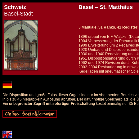
Schweiz
Basel – St. Matthäus
Basel-Stadt
3 Manuale, 51 Ranks, 41 Register
1896 erbaut von E.F. Walcker (D, L
1904 Verbesserung der Pneumatik in
1909 Erweiterung um 2 Pedalregiste
1920 Umbau und Dispositionsände
1930 und 1940 Renovierung und Um
1951 Dispositionsänderung durch 
1962 und 1974 Revision durch Kuh
2002-2004 Restaurierung in ertwa a
Kegelladen mit pneumatischer Spiel
Details und Disposition der Orgel / specification and stoplist of this organ
Die Disposition und große Fotos dieser Orgel sind nur im Abonnenten-Bereich ve
in bis zu 45 Megapixeln Auflösung abrufbar. Der dafür nötige Speicherplatz, die
Ein
unbegrenzter Zugriff mit sofortiger Freischaltung
kostet einmalig nur 35 Eu