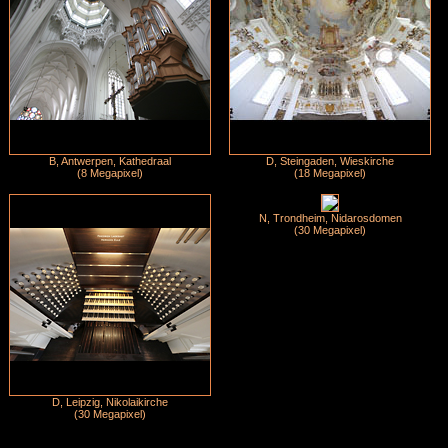
B, Antwerpen, Kathedraal
D, Steingaden, Wieskirche
(8 Megapixel)
(18 Megapixel)
N, Trondheim, Nidarosdomen
(30 Megapixel)
D, Leipzig, Nikolaikirche
(30 Megapixel)