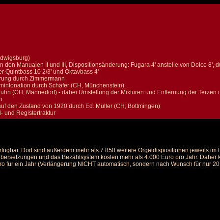
udwigsburg)
 den Manualen II und III, Dispositionsänderung: Fugara 4' anstelle von Dolce 8'
r Quintbass 10 2/3' und Oktavbass 4'
rung durch Zimmermann
intonation durch Schäfer (CH, Münchenstein)
Kuhn (CH, Männedorf) - dabei Umstellung der Mixturen und Entfernung der Terz
n
uf den Zustand von 1920 durch Ed. Müller (CH, Bottmingen)
- und Registertraktur
rfügbar. Dort sind außerdem mehr als 7.850 weitere Orgeldispositionen jeweils i
 Übersetzungen und das Bezahlsystem kosten mehr als 4.000 Euro pro Jahr. Daher ka
ro für ein Jahr (Verlängerung NICHT automatisch, sondern nach Wunsch für nur 20 E