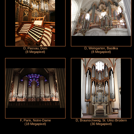
D, Passau, Dom
D, Weingarten, Basilika
(8 Megapixel)
(8 Megapixel)
F, Paris, Notre-Dame
D, Braunschweig, St. Ulrici Brüdern
(18 Megapixel)
(30 Megapixel)