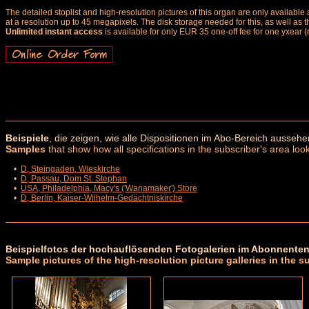
The detailed stoplist and high-resolution pictures of this organ are only availab
at a resolution up to 45 megapixels. The disk storage needed for this, as well as 
Unlimited instant access
is available for only EUR 35 one-off fee for one yxear (
Beispiele
, die zeigen, wie alle Dispositionen im Abo-Bereich aussehe
Samples
that show how all specifications in the subscriber's area look
•
D, Steingaden, Wieskirche
•
D, Passau, Dom St. Stephan
•
USA, Philadelphia, Macy's ('Wanamaker') Store
•
D, Berlin, Kaiser-Wilhelm-Gedächtniskirche
Beispielfotos der hochauflösenden Fotogalerien im Abonnenten
Sample pictures of the high-resolution picture galleries in the s