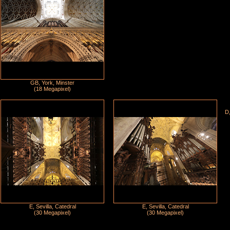
GB, York, Minster
(18 Megapixel)
D,
E, Sevilla, Catedral
E, Sevilla, Catedral
(30 Megapixel)
(30 Megapixel)