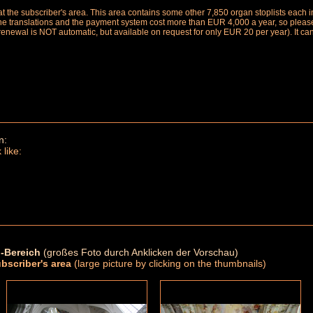
le at the subscriber's area. This area contains some other 7,850 organ stoplists ea
the translations and the payment system cost more than EUR 4,000 a year, so please 
renewal is NOT automatic, but available on request for only EUR 20 per year). It ca
n:
 like:
-Bereich
(großes Foto durch Anklicken der Vorschau)
ubscriber's area
(large picture by clicking on the thumbnails)