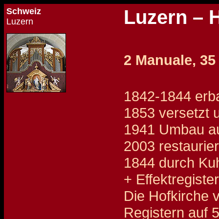
Schweiz
Luzern – 
Luzern
2 Manuale, 35 
1842-1844 erb
1853 versetzt 
1941 Umbau au
2003 restaurie
1844 durch Ku
+ Effektregist
Die Hofkirche 
Registern auf 