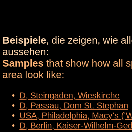
Beispiele
, die zeigen, wie a
aussehen:
Samples
that show how all sp
area look like:
•
D, Steingaden, Wieskirche
•
D, Passau, Dom St. Stephan
•
USA, Philadelphia, Macy's ('
•
D, Berlin, Kaiser-Wilhelm-Ge