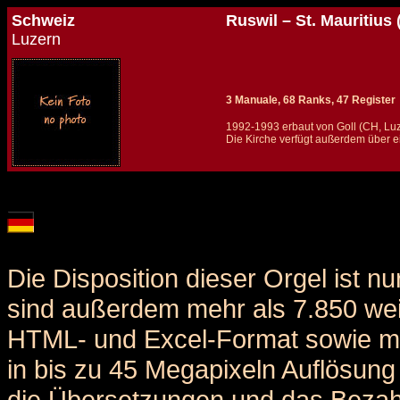
Schweiz
Ruswil – St. Mauritius
Luzern
3 Manuale, 68 Ranks, 47 Register
1992-1993 erbaut von Goll (CH, Lu
Die Kirche verfügt außerdem über e
Details und Disposition der Orgel / specification and stoplist of this organ
Die Disposition dieser Orgel ist n
sind außerdem mehr als 7.850 weit
HTML- und Excel-Format sowie me
in bis zu 45 Megapixeln Auflösung 
die Übersetzungen und das Bezah