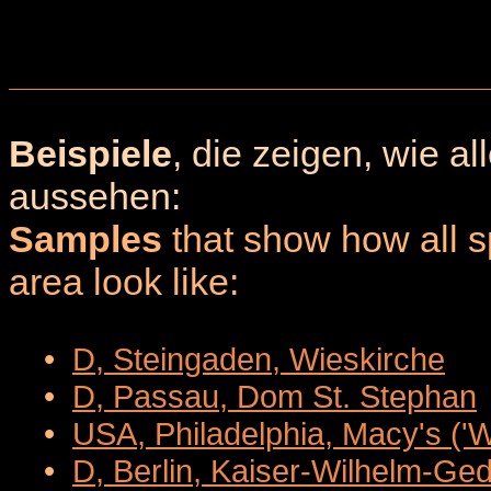
Beispiele
, die zeigen, wie a
aussehen:
Samples
that show how all sp
area look like:
•
D, Steingaden, Wieskirche
•
D, Passau, Dom St. Stephan
•
USA, Philadelphia, Macy's ('
•
D, Berlin, Kaiser-Wilhelm-Ge