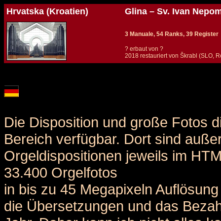
Hrvatska (Kroatien)
Glina – Sv. Ivan Nepo
3 Manuale, 54 Ranks, 39 Register
? erbaut von ?
2018 restauriert von Škrabl (SLO, 
Details und Disposition der Orgel / specification and stoplist of this organ
Die Disposition und große Fotos d
Bereich verfügbar. Dort sind auße
Orgeldispositionen jeweils im HT
33.400 Orgelfotos
in bis zu 45 Megapixeln Auflösung 
die Übersetzungen und das Bezah