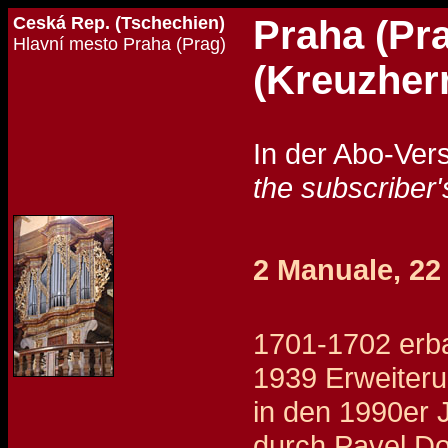
Ceská Rep. (Tschechien)
Praha (Pra
Hlavní mesto Praha (Prag)
(Kreuzher
In der Abo-Ver
the subscriber'
2 Manuale, 22
1701-1702 erba
1939 Erweiteru
in den 1990er J
durch Pavel Dou