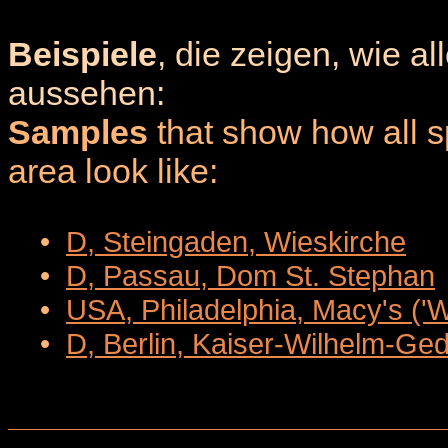
Beispiele
, die zeigen, wie a
aussehen:
Samples
that show how all sp
area look like:
•
D, Steingaden, Wieskirche
•
D, Passau, Dom St. Stephan
•
USA, Philadelphia, Macy's ('
•
D, Berlin, Kaiser-Wilhelm-Ge