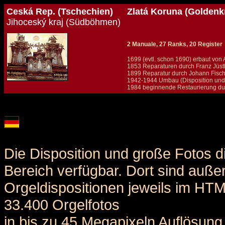
Ceská Rep. (Tschechien)
Zlatá Koruna (Goldenkr
Jihoceský kraj (Südböhmen)
2 Manuale, 27 Ranks, 20 Register
1699 (evtl. schon 1690) erbaut von 
1853 Reparaturen durch Franz Jüs
1899 Reparatur durch Johann Fisch
1942-1944 Umbau (Disposition und M
1984 beginnende Restaurierung dur
Details und Disposition der Orgel / specification and stoplist of this organ
Die Disposition und große Fotos d
Bereich verfügbar. Dort sind auße
Orgeldispositionen jeweils im HT
33.400 Orgelfotos
in bis zu 45 Megapixeln Auflösung 