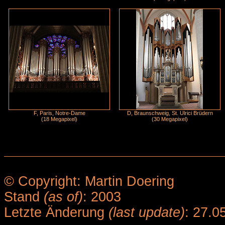
F, Paris, Notre-Dame
D, Braunschweig, St. Ulrici Brüdern
(18 Megapixel)
(30 Megapixel)
© Copyright: Martin Doering
Stand
(as of)
: 2003
Letzte Änderung
(last update)
: 27.0