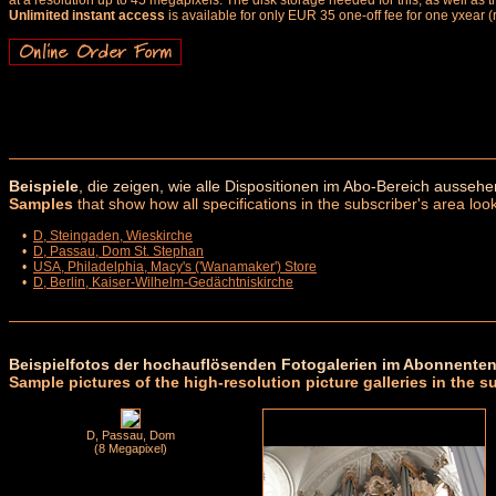
at a resolution up to 45 megapixels. The disk storage needed for this, as well as 
Unlimited instant access
is available for only EUR 35 one-off fee for one yxear (
Beispiele
, die zeigen, wie alle Dispositionen im Abo-Bereich aussehe
Samples
that show how all specifications in the subscriber's area look
•
D, Steingaden, Wieskirche
•
D, Passau, Dom St. Stephan
•
USA, Philadelphia, Macy's ('Wanamaker') Store
•
D, Berlin, Kaiser-Wilhelm-Gedächtniskirche
Beispielfotos der hochauflösenden Fotogalerien im Abonnenten
Sample pictures of the high-resolution picture galleries in the s
D, Passau, Dom
(8 Megapixel)