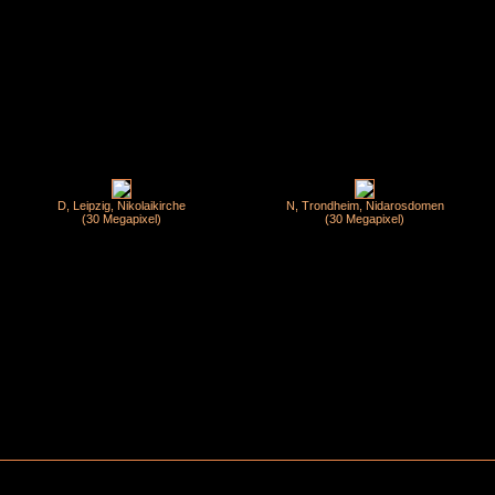
D, Leipzig, Nikolaikirche
N, Trondheim, Nidarosdomen
(30 Megapixel)
(30 Megapixel)