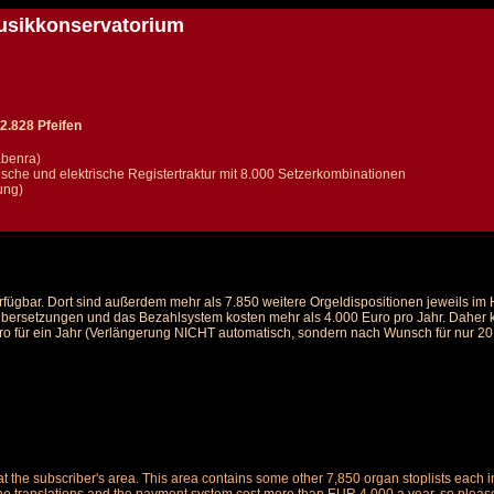
usikkonservatorium
2.828 Pfeifen
abenra)
sche und elektrische Registertraktur mit 8.000 Setzerkombinationen
ung)
rfügbar. Dort sind außerdem mehr als 7.850 weitere Orgeldispositionen jeweils i
 Übersetzungen und das Bezahlsystem kosten mehr als 4.000 Euro pro Jahr. Daher ka
ro für ein Jahr (Verlängerung NICHT automatisch, sondern nach Wunsch für nur 20 E
le at the subscriber's area. This area contains some other 7,850 organ stoplists ea