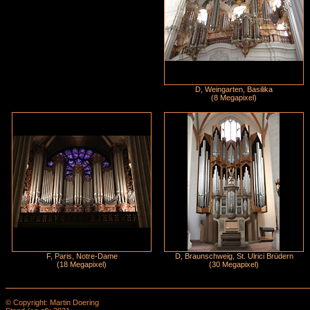
D, Weingarten, Basilika
(8 Megapixel)
F, Paris, Notre-Dame
D, Braunschweig, St. Ulrici Brüdern
(18 Megapixel)
(30 Megapixel)
© Copyright: Martin Doering