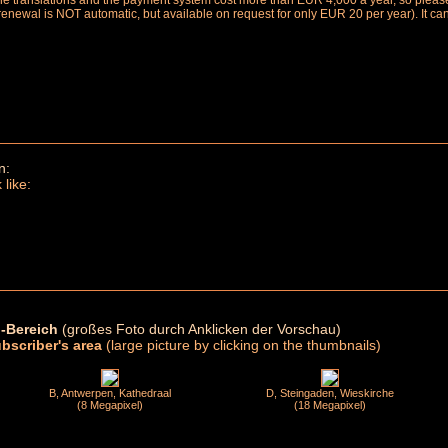
the translations and the payment system cost more than EUR 4,000 a year, so please 
renewal is NOT automatic, but available on request for only EUR 20 per year). It ca
n:
 like:
-Bereich
(großes Foto durch Anklicken der Vorschau)
ubscriber's area
(large picture by clicking on the thumbnails)
B, Antwerpen, Kathedraal
D, Steingaden, Wieskirche
(8 Megapixel)
(18 Megapixel)