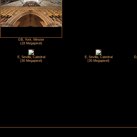
GB, York, Minster
(18 Megapixel)
E, Sevilla, Catedral
E, Sevilla, Catedral
D,
(30 Megapixel)
(30 Megapixel)