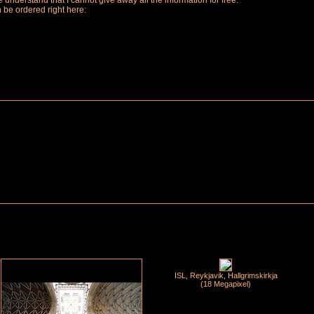
understand that I cannot give away all the information for free.
n be ordered right here:
ISL, Reykjavik, Hallgrimskirkja
(18 Megapixel)