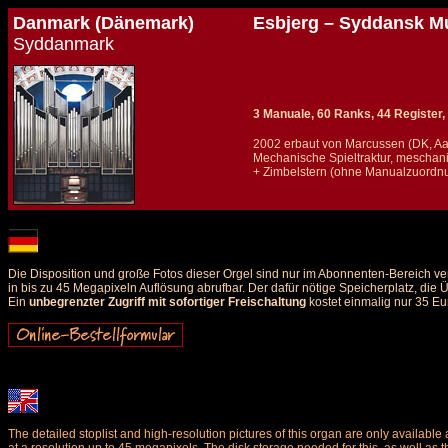
Danmark (Dänemark)
Esbjerg – Syddansk M
Syddanmark
3 Manuale, 60 Ranks, 44 Register, 
2002 erbaut von Marcussen (DK, A
Mechanische Spieltraktur, meschani
+ Zimbelstern (ohne Manualzuordn
Details und Disposition der Orgel / specification and stoplist of this organ
Die Disposition und große Fotos dieser Orgel sind nur im Abonnenten-Bereich ve
in bis zu 45 Megapixeln Auflösung abrufbar. Der dafür nötige Speicherplatz, die
Ein
unbegrenzter Zugriff mit sofortiger Freischaltung
kostet einmalig nur 35 Eu
The detailed stoplist and high-resolution pictures of this organ are only availab