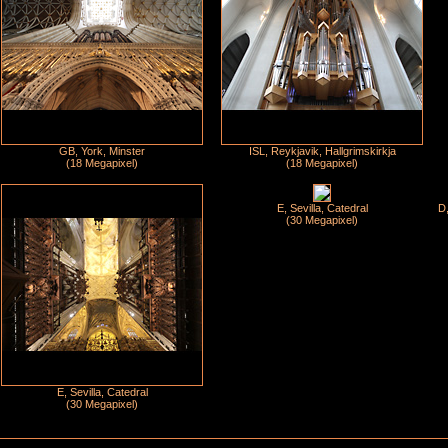
GB, York, Minster
ISL, Reykjavik, Hallgrimskirkja
(18 Megapixel)
(18 Megapixel)
E, Sevilla, Catedral
D,
(30 Megapixel)
E, Sevilla, Catedral
(30 Megapixel)