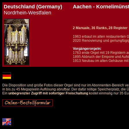
Deutschland (Germany)
Aachen - Kornelimünst
Nordrhein-Westfalen
2 Manuale, 36 Ranks, 28 Register
1963 erbaut im alten restaurierten
2020 Renovierung und geriungfügi
Vorgängerorgeln:
1763 erste Orgel mit 19 Registern
1895 Abbruch der Empore und Aufst
1913 Neubau im alten Gehäuse mit 
Details und Disposition der Orgel / specification and stoplist of this organ
Die Disposition und große Fotos dieser Orgel sind nur im Abonnenten-Bereich ve
in bis zu 45 Megapixeln Auflösung abrufbar. Der dafür nötige Speicherplatz, die
Ein
unbegrenzter Zugriff mit sofortiger Freischaltung
kostet einmalig nur 35 Eu