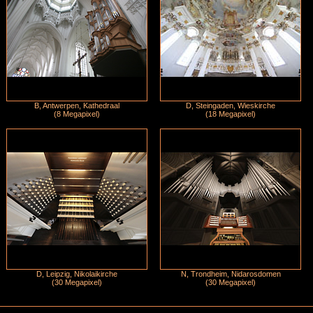
B, Antwerpen, Kathedraal
D, Steingaden, Wieskirche
(8 Megapixel)
(18 Megapixel)
D, Leipzig, Nikolaikirche
N, Trondheim, Nidarosdomen
(30 Megapixel)
(30 Megapixel)