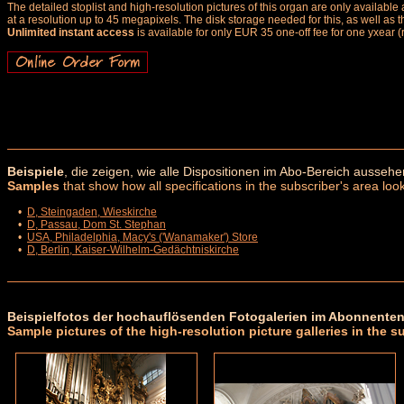
The detailed stoplist and high-resolution pictures of this organ are only availab
at a resolution up to 45 megapixels. The disk storage needed for this, as well as 
Unlimited instant access
is available for only EUR 35 one-off fee for one yxear (
Beispiele
, die zeigen, wie alle Dispositionen im Abo-Bereich aussehe
Samples
that show how all specifications in the subscriber's area look
•
D, Steingaden, Wieskirche
•
D, Passau, Dom St. Stephan
•
USA, Philadelphia, Macy's ('Wanamaker') Store
•
D, Berlin, Kaiser-Wilhelm-Gedächtniskirche
Beispielfotos der hochauflösenden Fotogalerien im Abonnenten
Sample pictures of the high-resolution picture galleries in the s