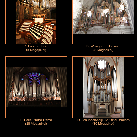
D, Passau, Dom
D, Weingarten, Basilika
(8 Megapixel)
(8 Megapixel)
F, Paris, Notre-Dame
D, Braunschweig, St. Ulrici Brüdern
(18 Megapixel)
(30 Megapixel)