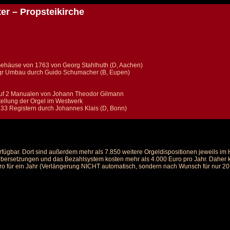
er – Propsteikirche
 Gehäuse von 1763 von Georg Stahlhuth (D, Aachen)
gr Umbau durch Guido Schumacher (B, Eupen)
 auf 2 Manualen von Johann Theodor Gilmann
ellung der Orgel im Westwerk
33 Registern durch Johannes Klais (D, Bonn)
rfügbar. Dort sind außerdem mehr als 7.850 weitere Orgeldispositionen jeweils i
 Übersetzungen und das Bezahlsystem kosten mehr als 4.000 Euro pro Jahr. Daher ka
ro für ein Jahr (Verlängerung NICHT automatisch, sondern nach Wunsch für nur 20 E