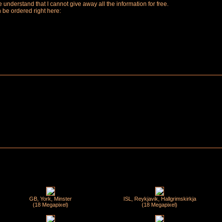
understand that I cannot give away all the information for free.
n be ordered right here:
GB, York, Minster
ISL, Reykjavik, Hallgrimskirkja
(18 Megapixel)
(18 Megapixel)