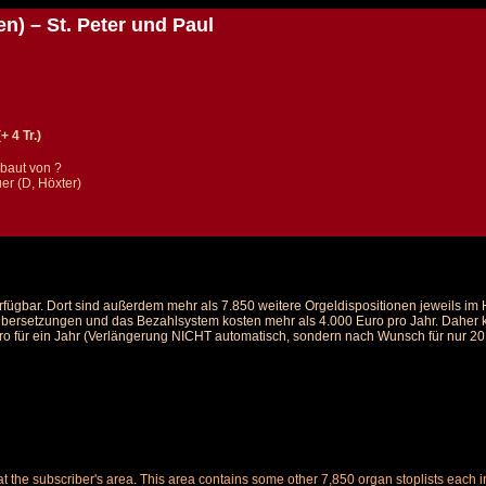
) – St. Peter und Paul
 4 Tr.)
baut von ?
er (D, Höxter)
rfügbar. Dort sind außerdem mehr als 7.850 weitere Orgeldispositionen jeweils i
 Übersetzungen und das Bezahlsystem kosten mehr als 4.000 Euro pro Jahr. Daher ka
ro für ein Jahr (Verlängerung NICHT automatisch, sondern nach Wunsch für nur 20 E
le at the subscriber's area. This area contains some other 7,850 organ stoplists ea