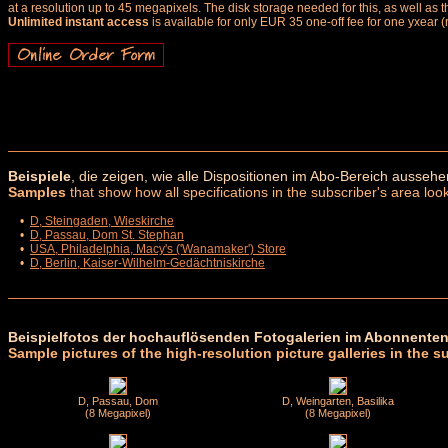
at a resolution up to 45 megapixels. The disk storage needed for this, as well as 
Unlimited instant access
is available for only EUR 35 one-off fee for one yxear (
Beispiele
, die zeigen, wie alle Dispositionen im Abo-Bereich aussehe
Samples
that show how all specifications in the subscriber's area look
•
D, Steingaden, Wieskirche
•
D, Passau, Dom St. Stephan
•
USA, Philadelphia, Macy's ('Wanamaker') Store
•
D, Berlin, Kaiser-Wilhelm-Gedächtniskirche
Beispielfotos der hochauflösenden Fotogalerien im Abonnenten
Sample pictures of the high-resolution picture galleries in the s
D, Passau, Dom
D, Weingarten, Basilika
(8 Megapixel)
(8 Megapixel)