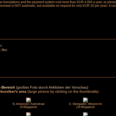
the translations and the payment system cost more than EUR 4,000 a year, so please 
renewal is NOT automatic, but available on request for only EUR 20 per year). It ca
n:
 like:
-Bereich
(großes Foto durch Anklicken der Vorschau)
ubscriber's area
(large picture by clicking on the thumbnails)
B, Antwerpen, Kathedraal
D, Steingaden, Wieskirche
(8 Megapixel)
(18 Megapixel)