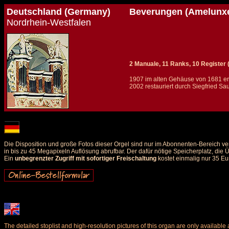
Deutschland (Germany)
Beverungen (Amelunxen
Nordrhein-Westfalen
2 Manuale, 11 Ranks, 10 Register (+
1907 im alten Gehäuse von 1681 er
2002 restauriert durch Siegfried Sau
Details und Disposition der Orgel / specification and stoplist of this organ
Die Disposition und große Fotos dieser Orgel sind nur im Abonnenten-Bereich ve
in bis zu 45 Megapixeln Auflösung abrufbar. Der dafür nötige Speicherplatz, die
Ein
unbegrenzter Zugriff mit sofortiger Freischaltung
kostet einmalig nur 35 Eu
The detailed stoplist and high-resolution pictures of this organ are only availab