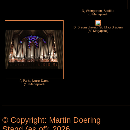
D, Weingarten, Basilika
(8 Megapixel)
D, Braunschweig, St. Ulrici Brüdern
(30 Megapixel)
F, Paris, Notre-Dame
(18 Megapixel)
© Copyright: Martin Doering
Stand
(as of)
: 2026