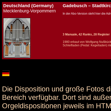
Deutschland (Germany)
Gadebusch – Stadtkirc
Mecklenburg-Vorpommern
In der Abo-Version steht hier die 
3 Manuale, 42 Ranks, 28 Register
1980 erbaut von Wolfgang Nußbücke
Schleifladen (Pedal: Kegelladen) m
Details und Disposition der Orgel / specification and stoplist of this organ
Die Disposition und große Fotos d
Bereich verfügbar. Dort sind auße
Orgeldispositionen jeweils im HT