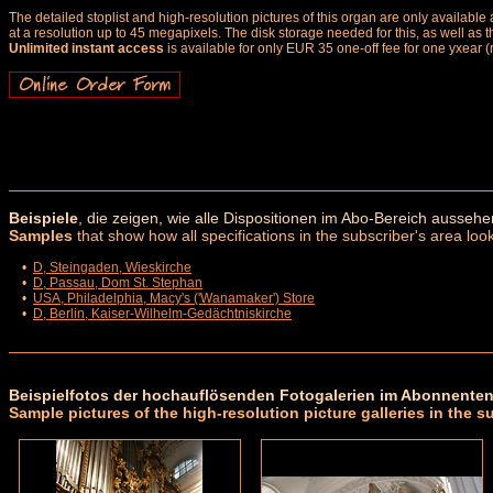
The detailed stoplist and high-resolution pictures of this organ are only availab
at a resolution up to 45 megapixels. The disk storage needed for this, as well as 
Unlimited instant access
is available for only EUR 35 one-off fee for one yxear (
Beispiele
, die zeigen, wie alle Dispositionen im Abo-Bereich aussehe
Samples
that show how all specifications in the subscriber's area look
•
D, Steingaden, Wieskirche
•
D, Passau, Dom St. Stephan
•
USA, Philadelphia, Macy's ('Wanamaker') Store
•
D, Berlin, Kaiser-Wilhelm-Gedächtniskirche
Beispielfotos der hochauflösenden Fotogalerien im Abonnenten
Sample pictures of the high-resolution picture galleries in the s