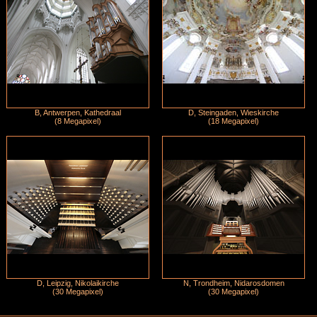
B, Antwerpen, Kathedraal
D, Steingaden, Wieskirche
(8 Megapixel)
(18 Megapixel)
D, Leipzig, Nikolaikirche
N, Trondheim, Nidarosdomen
(30 Megapixel)
(30 Megapixel)