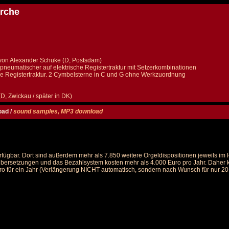
irche
von Alexander Schuke (D, Postsdam)
eumatischer auf elektrische Registertraktur mit Setzerkombinationen
che Registertraktur. 2 Cymbelsterne in C und G ohne Werkzuordnung
D, Zwickau / später in DK)
oad /
sound samples, MP3 download
rfügbar. Dort sind außerdem mehr als 7.850 weitere Orgeldispositionen jeweils i
 Übersetzungen und das Bezahlsystem kosten mehr als 4.000 Euro pro Jahr. Daher ka
ro für ein Jahr (Verlängerung NICHT automatisch, sondern nach Wunsch für nur 20 E