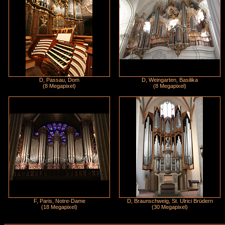
D, Passau, Dom
D, Weingarten, Basilika
(8 Megapixel)
(8 Megapixel)
F, Paris, Notre-Dame
D, Braunschweig, St. Ulrici Brüdern
(18 Megapixel)
(30 Megapixel)