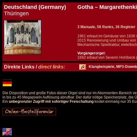
Deutschland (Germany)
Gotha – Margarethenk
Thüringen
3 Manuale, 58 Ranks, 36 Register
1961 erbaut im Gehäuse von 1636 
2015 Renovierung und Umbau von pn
Mechanische Spieltraktur, elekrtis
Vorgängerorgel:
1692 erbaut von Severin Hohlbeck (
Details und Disposition der Orgel / specification and stoplist of this organ
Direkte Links /
direct links:
Klangbeispiele, MP3-Downl
Die Disposition und große Fotos dieser Orgel sind nur im Abonnenten-Bereich ve
in bis zu 45 Megapixeln Auflösung abrufbar. Der dafür nötige Speicherplatz, die
Ein
unbegrenzter Zugriff mit sofortiger Freischaltung
kostet einmalig nur 35 Eu