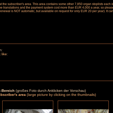
le at the subscriber's area. This area contains some other 7,850 organ stoplists ea
the translations and the payment system cost more than EUR 4,000 a year, so please 
renewal is NOT automatic, but available on request for only EUR 20 per year). It ca
n:
 like:
-Bereich
(großes Foto durch Anklicken der Vorschau)
ubscriber's area
(large picture by clicking on the thumbnails)