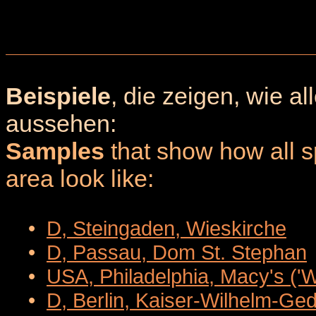
Beispiele
, die zeigen, wie a
aussehen:
Samples
that show how all sp
area look like:
•
D, Steingaden, Wieskirche
•
D, Passau, Dom St. Stephan
•
USA, Philadelphia, Macy's ('
•
D, Berlin, Kaiser-Wilhelm-Ge