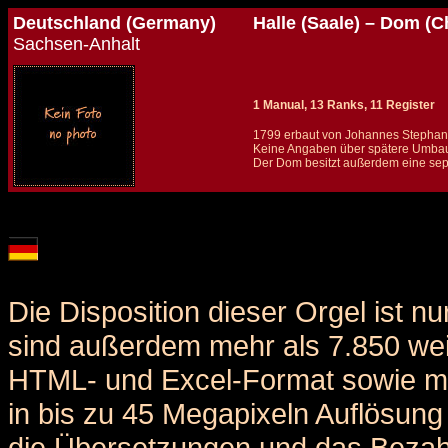
Deutschland (Germany)
Halle (Saale) – Dom (C
Sachsen-Anhalt
1 Manual, 13 Ranks, 11 Register
1799 erbaut von Johannes Stephani 
Keine Angaben über spätere Umbau
Der Dom besitzt außerdem eine sep
Details und Disposition der Orgel / specification and stoplist of this organ
Die Disposition dieser Orgel ist n
sind außerdem mehr als 7.850 weit
HTML- und Excel-Format sowie me
in bis zu 45 Megapixeln Auflösung 
die Übersetzungen und das Bezah