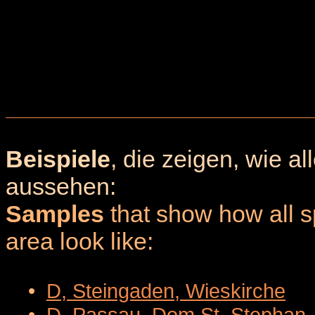
Beispiele
, die zeigen, wie a
aussehen:
Samples
that show how all sp
area look like:
•
D, Steingaden, Wieskirche
•
D, Passau, Dom St. Stephan