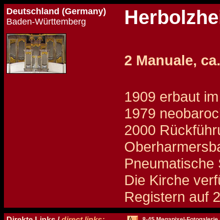
Deutschland (Germany)
Herbolzhe
Baden-Württemberg
2 Manuale, ca
1909 erbaut i
1979 neobaroc
2000 Rückführu
Oberharmersbac
Pneumatische S
Die Kirche ver
Registern auf 
Details und Disposition der Orgel / specification and stoplist of this organ
Direkte Links /
direct links:
8-45 Megapixel-Fotogalerie 