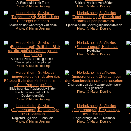
Außenansicht mit Turm
Seitliche Ansicht von Süden
Photo: © Martin Doering
Photo: © Martin Doering
Spieltisch der Chororgel von oben
Spieltisch und Chororgel perspektivisch
Photo: © Martin Doering
Photo: © Martin Doering
B
Hochaltar
Photo: © Martin Doering
Seitlicher Blick auf die geöffnete
Chororgel zur Hauptorgel
Photo: © Martin Doering
Chorraum von der Hauptorgelempore
aus gesehen
Blick über das Rückpositiv in den
Photo: © Martin Doering
Kirchenraum und auf die
Deckengemälde
Photo: © Martin Doering
Registerzüge des 1. Manuals
Registerzüge des 2. Manuals
Photo: © Martin Doering
Photo: © Martin Doering
B