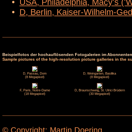
•
USA, Philadelphia, Macy's ('
•
D, Berlin, Kaiser-Wilhelm-Ge
Beispielfotos der hochauflösenden Fotogalerien im Abonnenten
Sample pictures of the high-resolution picture galleries in the s
D, Passau, Dom
D, Weingarten, Basilika
(8 Megapixel)
(8 Megapixel)
F, Paris, Notre-Dame
D, Braunschweig, St. Ulrici Brüdern
(18 Megapixel)
(30 Megapixel)
© Copyright: Martin Doering