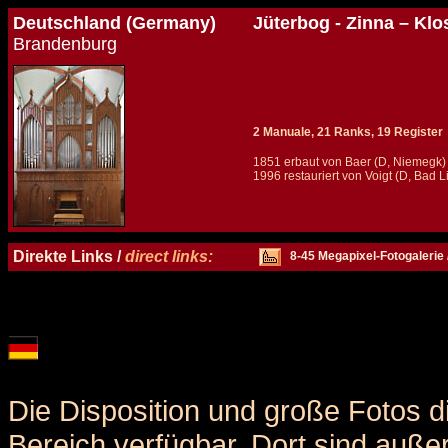
Deutschland (Germany)
Jüterbog - Zinna – Klo
Brandenburg
2 Manuale, 21 Ranks, 19 Register
1851 erbaut von Baer (D, Niemegk)
1996 restauriert von Voigt (D, Bad
Details und Disposition der Orgel / specification and stoplist of this organ
Direkte Links /
direct links:
8-45 Megapixel-Fotogalerie 
Die Disposition und große Fotos d
Bereich verfügbar. Dort sind auße