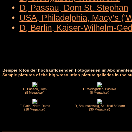
•
D, Passau, Dom St. Stephan
•
USA, Philadelphia, Macy's ('
•
D, Berlin, Kaiser-Wilhelm-Ge
Beispielfotos der hochauflösenden Fotogalerien im Abonnenten
Sample pictures of the high-resolution picture galleries in the s
D, Passau, Dom
D, Weingarten, Basilika
(8 Megapixel)
(8 Megapixel)
F, Paris, Notre-Dame
D, Braunschweig, St. Ulrici Brüdern
(18 Megapixel)
(30 Megapixel)