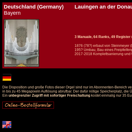
Deutschland (Germany)
Lauingen an der Donau
Bayern
3 Manuale, 64 Ranks, 49 Register (+
1876 (78?) erbaut von Steinmeyer (
195? Umbau, Bau eines Freipfeifenp
2017-2018 Komplettsanierung und Üb
Details und Disposition der Orgel / specification and stoplist of this organ
Die Disposition und große Fotos dieser Orgel sind nur im Abonnenten-Bereich ve
in bis zu 45 Megapixeln Auflösung abrufbar. Der dafür nötige Speicherplatz, die
Ein
unbegrenzter Zugriff mit sofortiger Freischaltung
kostet einmalig nur 35 Eu