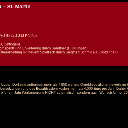
 – St. Martin
 2 Ext.), 3.218 Pfeifen
D, Oettingen)
rospekts und Erweiterung durch Sandtner (D, Dillingen)
erarbeitung mit neuem Spieltisch durch Siegfried Schmid (D, Knottenried)
rfügbar. Dort sind außerdem mehr als 7.850 weitere Orgeldispositionen jeweils i
 Übersetzungen und das Bezahlsystem kosten mehr als 4.000 Euro pro Jahr. Daher ka
ro für ein Jahr (Verlängerung NICHT automatisch, sondern nach Wunsch für nur 20 E