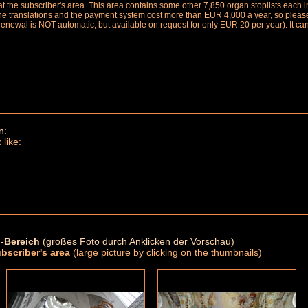
le at the subscriber's area. This area contains some other 7,850 organ stoplists ea
the translations and the payment system cost more than EUR 4,000 a year, so please 
renewal is NOT automatic, but available on request for only EUR 20 per year). It ca
n:
 like:
-Bereich
(großes Foto durch Anklicken der Vorschau)
ubscriber's area
(large picture by clicking on the thumbnails)