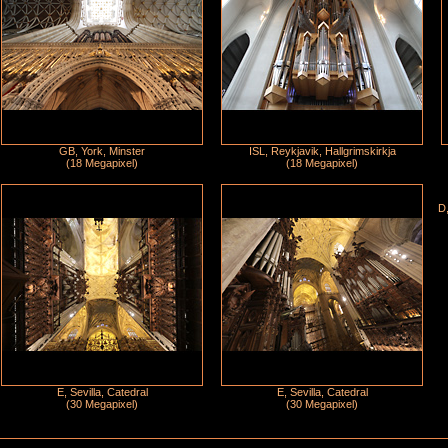
GB, York, Minster
ISL, Reykjavik, Hallgrimskirkja
(18 Megapixel)
(18 Megapixel)
D,
E, Sevilla, Catedral
E, Sevilla, Catedral
(30 Megapixel)
(30 Megapixel)