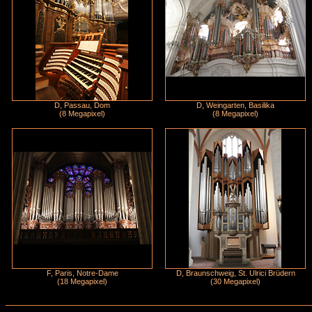
D, Passau, Dom
D, Weingarten, Basilika
(8 Megapixel)
(8 Megapixel)
F, Paris, Notre-Dame
D, Braunschweig, St. Ulrici Brüdern
(18 Megapixel)
(30 Megapixel)