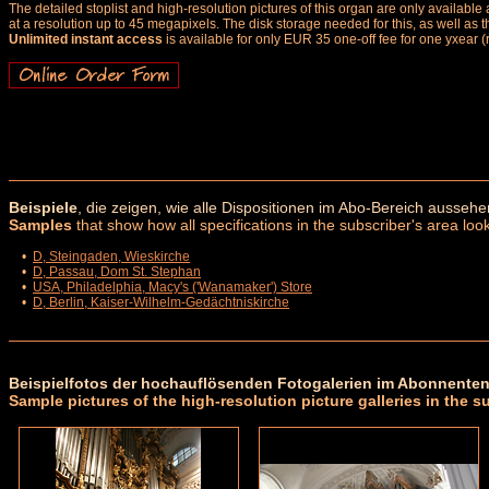
The detailed stoplist and high-resolution pictures of this organ are only availab
at a resolution up to 45 megapixels. The disk storage needed for this, as well as 
Unlimited instant access
is available for only EUR 35 one-off fee for one yxear (
Beispiele
, die zeigen, wie alle Dispositionen im Abo-Bereich aussehe
Samples
that show how all specifications in the subscriber's area look
•
D, Steingaden, Wieskirche
•
D, Passau, Dom St. Stephan
•
USA, Philadelphia, Macy's ('Wanamaker') Store
•
D, Berlin, Kaiser-Wilhelm-Gedächtniskirche
Beispielfotos der hochauflösenden Fotogalerien im Abonnenten
Sample pictures of the high-resolution picture galleries in the s