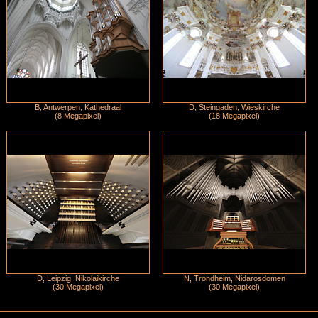
B, Antwerpen, Kathedraal
D, Steingaden, Wieskirche
(8 Megapixel)
(18 Megapixel)
D, Leipzig, Nikolaikirche
N, Trondheim, Nidarosdomen
(30 Megapixel)
(30 Megapixel)