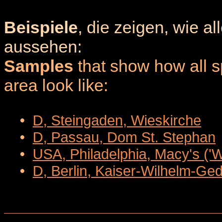
Beispiele
, die zeigen, wie a
aussehen:
Samples
that show how all sp
area look like:
•
D, Steingaden, Wieskirche
•
D, Passau, Dom St. Stephan
•
USA, Philadelphia, Macy's ('
•
D, Berlin, Kaiser-Wilhelm-Ge