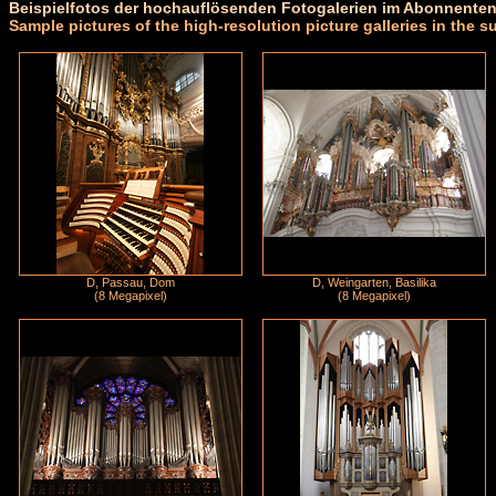
Beispielfotos der hochauflösenden Fotogalerien im Abonnenten
Sample pictures of the high-resolution picture galleries in the s
D, Passau, Dom
D, Weingarten, Basilika
(8 Megapixel)
(8 Megapixel)