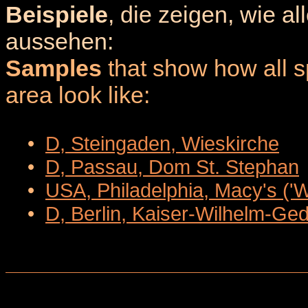
Beispiele
, die zeigen, wie a
aussehen:
Samples
that show how all sp
area look like:
•
D, Steingaden, Wieskirche
•
D, Passau, Dom St. Stephan
•
USA, Philadelphia, Macy's ('
•
D, Berlin, Kaiser-Wilhelm-Ge