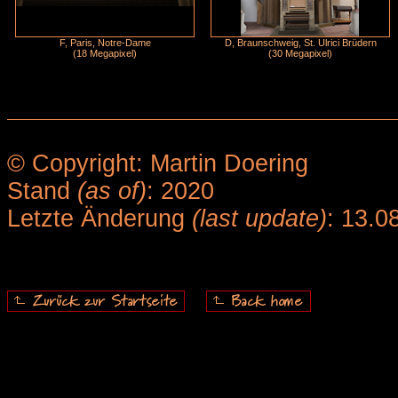
F, Paris, Notre-Dame
D, Braunschweig, St. Ulrici Brüdern
(18 Megapixel)
(30 Megapixel)
© Copyright: Martin Doering
Stand
(as of)
: 2020
Letzte Änderung
(last update)
: 13.0