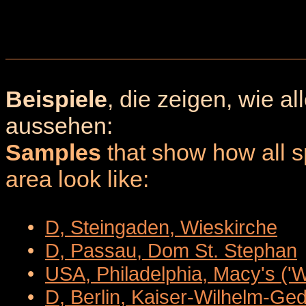
Beispiele
, die zeigen, wie a
aussehen:
Samples
that show how all sp
area look like:
•
D, Steingaden, Wieskirche
•
D, Passau, Dom St. Stephan
•
USA, Philadelphia, Macy's ('
•
D, Berlin, Kaiser-Wilhelm-Ge