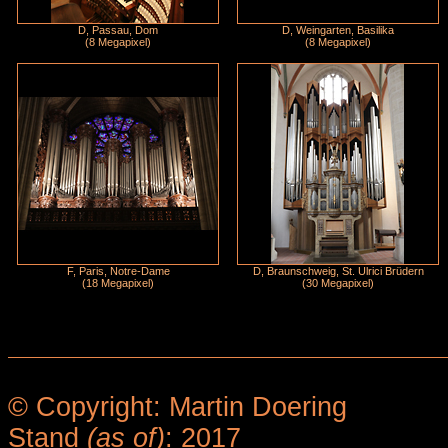
D, Passau, Dom
D, Weingarten, Basilika
(8 Megapixel)
(8 Megapixel)
F, Paris, Notre-Dame
D, Braunschweig, St. Ulrici Brüdern
(18 Megapixel)
(30 Megapixel)
© Copyright: Martin Doering
Stand
(as of)
: 2017