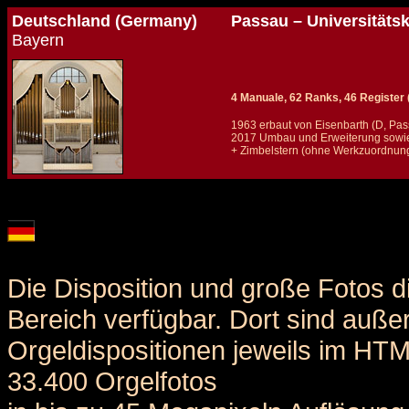
Deutschland (Germany)
Passau – Universitätsk
Bayern
4 Manuale, 62 Ranks, 46 Register (
1963 erbaut von Eisenbarth (D, Pa
2017 Umbau und Erweiterung sowie 
+ Zimbelstern (ohne Werkzuordnun
Details und Disposition der Orgel / specification and stoplist of this organ
Die Disposition und große Fotos d
Bereich verfügbar. Dort sind auße
Orgeldispositionen jeweils im HT
33.400 Orgelfotos