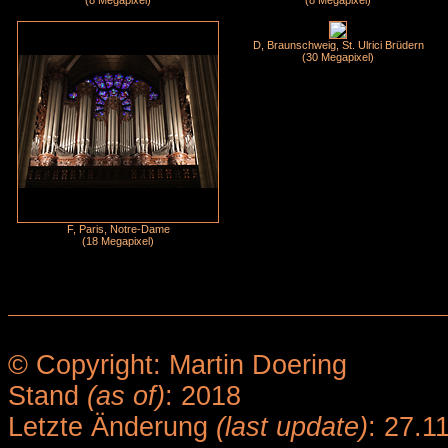
(8 Megapixel)
(8 Megapixel)
D, Braunschweig, St. Ulrici Brüdern
(30 Megapixel)
F, Paris, Notre-Dame
(18 Megapixel)
© Copyright: Martin Doering
Stand
(as of)
: 2018
Letzte Änderung
(last update)
: 27.1