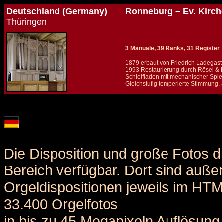
Deutschland (Germany)
Ronneburg – Ev. Kirch
Thüringen
3 Manuale, 39 Ranks, 31 Register
1879 erbaut von Friedrich Ladegast
1993 Restaurierung durch Rösel & H
Schleifladen mit mechanischer Spiel
Gleichstufig temperierte Stimmung,
Details und Disposition der Orgel / specification and stoplist of this organ
Die Disposition und große Fotos d
Bereich verfügbar. Dort sind auße
Orgeldispositionen jeweils im HT
33.400 Orgelfotos
in bis zu 45 Megapixeln Auflösung 