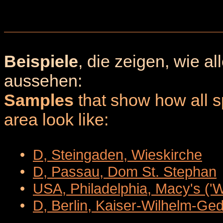
Beispiele
, die zeigen, wie a
aussehen:
Samples
that show how all sp
area look like:
•
D, Steingaden, Wieskirche
•
D, Passau, Dom St. Stephan
•
USA, Philadelphia, Macy's ('
•
D, Berlin, Kaiser-Wilhelm-Ge