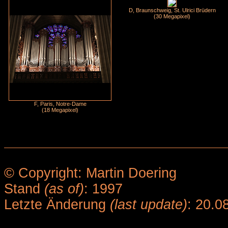
D, Braunschweig, St. Ulrici Brüdern
(30 Megapixel)
F, Paris, Notre-Dame
(18 Megapixel)
© Copyright: Martin Doering
Stand
(as of)
: 1997
Letzte Änderung
(last update)
: 20.0